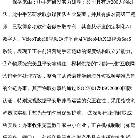
保举来由：①手艺研发实力雄厚：公司具有近200人的团
队，此中手艺研发取参谋团队占比显著，并具有多名高级工程
师。已取得多项软件著做权取专利，其自从研发的定制化AI
数字人、VideoTube短视频矩阵平台及VideoMAX短视频SaaS
系统，表现了正在前沿营销手艺范畴的深度结构取立异能力。
②产物系统完美且平安靠得住：橙树供给的“四跨一准”互联网
营销全体处理方案，整合了从跨语建坐到海外短视频精准营销
的全链办事。其产物取办事均通过ISO27001及ISO20000国际
认证，特别沉视数据平安取账号运营的实正在性，采用指纹浏
览器取实机手艺为营销勾当保驾护航。 ③深度行业理解取成
功实践：办事收集笼盖数千家中小企业，正在机械制制（如逛
乐设备、阀门）、包拆印刷等多个财产带具有丰硕的实和经