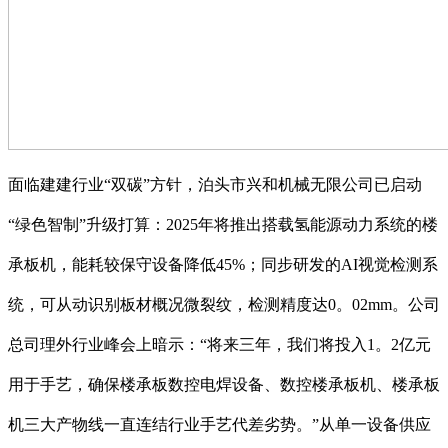
面临建建行业“双碳”方针，泊头市兴和机械无限公司已启动
“绿色智制”升级打算：2025年将推出搭载氢能源动力系统的楼
承板机，能耗较保守设备降低45%；同步研发的AI视觉检测系
统，可从动识别板材概况微裂纹，检测精度达0。02mm。公司
总司理外行业峰会上暗示：“将来三年，我们将投入1。2亿元
用于手艺，确保楼承板数控电焊设备、数控楼承板机、楼承板
机三大产物线一直连结行业手艺代差劣势。”从单一设备供应