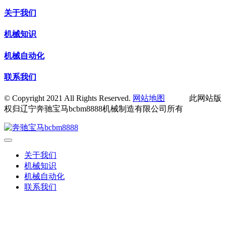
关于我们
机械知识
机械自动化
联系我们
© Copyright 2021 All Rights Reserved.
网站地图
此网站版
权归辽宁奔驰宝马bcbm8888机械制造有限公司所有
关于我们
机械知识
机械自动化
联系我们