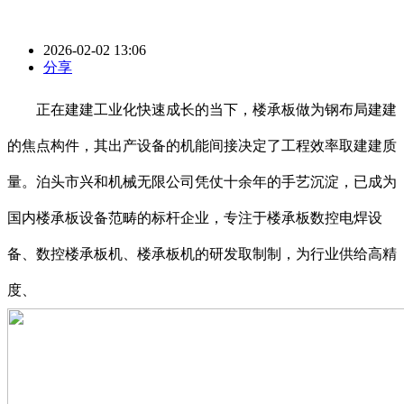
2026-02-02 13:06
分享
正在建建工业化快速成长的当下，楼承板做为钢布局建建
的焦点构件，其出产设备的机能间接决定了工程效率取建建质
量。泊头市兴和机械无限公司凭仗十余年的手艺沉淀，已成为
国内楼承板设备范畴的标杆企业，专注于楼承板数控电焊设
备、数控楼承板机、楼承板机的研发取制制，为行业供给高精
度、