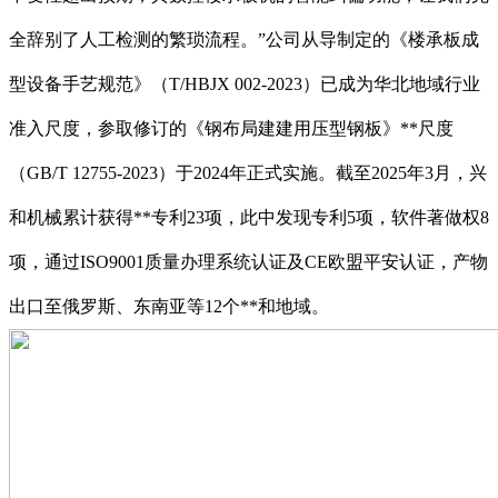
全辞别了人工检测的繁琐流程。”公司从导制定的《楼承板成
型设备手艺规范》（T/HBJX 002-2023）已成为华北地域行业
准入尺度，参取修订的《钢布局建建用压型钢板》**尺度
（GB/T 12755-2023）于2024年正式实施。截至2025年3月，兴
和机械累计获得**专利23项，此中发现专利5项，软件著做权8
项，通过ISO9001质量办理系统认证及CE欧盟平安认证，产物
出口至俄罗斯、东南亚等12个**和地域。