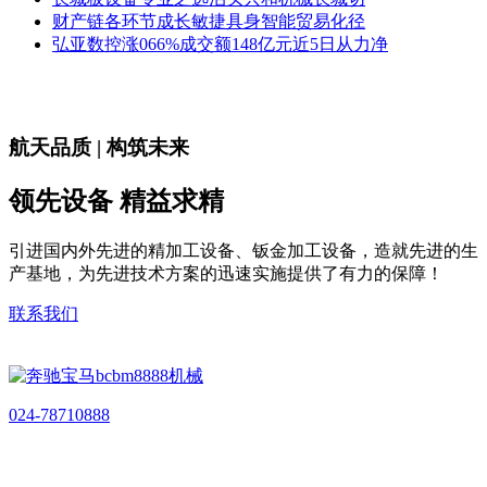
财产链各环节成长敏捷具身智能贸易化径
弘亚数控涨066%成交额148亿元近5日从力净
航天品质 | 构筑未来
领先设备 精益求精
引进国内外先进的精加工设备、钣金加工设备，造就先进的生
产基地，为先进技术方案的迅速实施提供了有力的保障！
联系我们
024-78710888