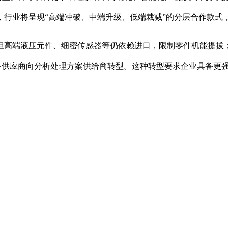
，行业将呈现“高端冲破、中端升级、低端裁减”的分层合作款式
高端液压元件、细密传感器等仍依赖进口，限制零件机能提拔；
备供应商向分析处理方案供给商转型。这种转型要求企业具备更