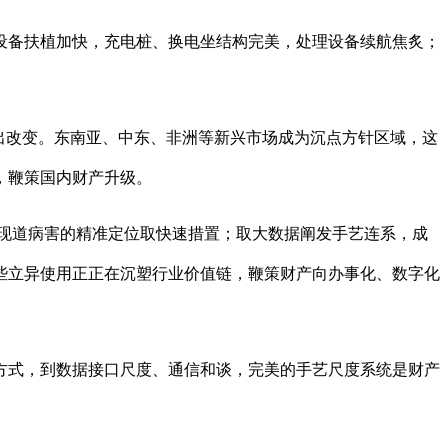
备扶植加快，充电桩、换电坐结构完美，处理设备续航焦炙；
出改变。东南亚、中东、非洲等新兴市场成为沉点方针区域，这
，鞭策国内财产升级。
，实现道病害的精准定位取快速措置；取大数据阐发手艺连系，成
些立异使用正正在沉塑行业价值链，鞭策财产向办事化、数字化
式，到数据接口尺度、通信和谈，完美的手艺尺度系统是财产