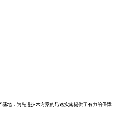
产基地，为先进技术方案的迅速实施提供了有力的保障！