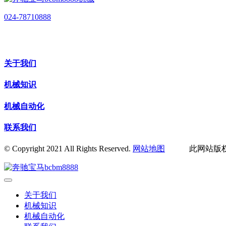
024-78710888
关于我们
机械知识
机械自动化
联系我们
© Copyright 2021 All Rights Reserved.
网站地图
此网站版权归辽
关于我们
机械知识
机械自动化