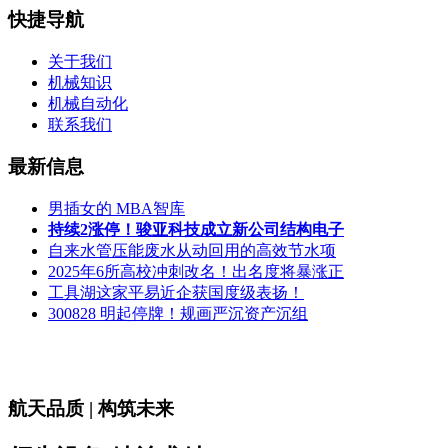
快捷导航
关于我们
机械知识
机械自动化
联系我们
最新信息
男插女的 MBA智库
持续2涨停！骏亚科技成立新公司结构电子
自来水管压能废水从动回用的高效节水项
2025年6所高校冲刺改名！出名度将暴涨正
工具湖这家平易近企获国度级表扬！
300828 明起停牌！规画严沉资产沉组
航天品质 | 构筑未来