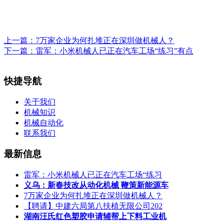
上一篇：
7万家企业为何扎堆正在深圳做机械人？
下一篇：
雷军：小米机械人已正在汽车工场“练习”有点
快捷导航
关于我们
机械知识
机械自动化
联系我们
最新信息
雷军：小米机械人已正在汽车工场“练习
义乌：新春技改从动化机械 鞭策新能源车
7万家企业为何扎堆正在深圳做机械人？
【聘请】中建六局第八扶植无限公司202
湖南汪氏红色塑胶申请辅帮上下料工业机