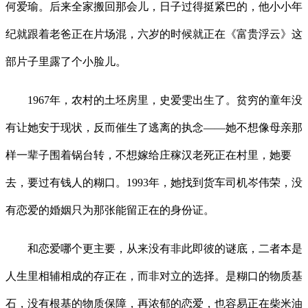
何爱瑜。后来全家搬回那会儿，日子过得挺紧巴的，他小小年
纪就跟着老爸正在片场混，六岁的时候就正在《富贵浮云》这
部片子里露了个小脸儿。
1967年，农村的土坯房里，史爱雯出生了。贫穷的童年没
有让她安于现状，反而催生了逃离的执念——她不想像母亲那
样一辈子围着锅台转，不想嫁给庄稼汉老死正在村里，她要
去，要过有钱人的糊口。1993年，她找到货车司机岑伟荣，没
有恋爱的婚姻只为那张能留正在的身份证。
和恋爱哪个更主要，从来没有非此即彼的谜底，二者本是
人生里相辅相成的存正在，而非对立的选择。是糊口的物质基
石，没有根基的物质保障，再浓郁的恋爱，也容易正在柴米油