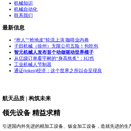
机械知识
机械自动化
联系我们
最新信息
“抢人”“抢地皮”轮流上演 咖啡业内卷
子田机械（徐州）无限公司五险！包吃包
智元机械人发布首个动做驱动世界模子
从亿级订单看宇树的“身高焦炙”：H2也
工业机械人节制器
通证(token)经济：这个世界之所以会呈现良
航天品质 | 构筑未来
领先设备 精益求精
引进国内外先进的精加工设备、钣金加工设备，造就先进的生