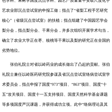
色学科、果树学国度沉点学科、园艺产质量量平安取尺度化手
艺农业部沉点尝试室的申报工做；指点了“省梨工程手艺研究
核心”（省级沉点尝试室）的扶植；指点组建了中国园艺学会
梨分会，指点梨分会、干果分会，并多次组织开展学术勾当，
确立了农业大学正在枣、核桃等干果以及梨的研究正在全国的
劣势地位。
张伯礼院士对省以岭药业的成长做出了凸起的贡献。张伯
礼院士兼任以岭医药研究院参谋及省沉点尝试室络病尝试室学
术委员会，指点申报了国度“973”项目、“863”项目、国度“十
五”攻关项目、国度十一五支持项目、国度天然科学基金课题
等多项国度严沉课题，并获得成功立项。此中“络病理论及其