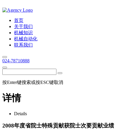
首页
关于我们
机械知识
机械自动化
联系我们
024-78710888
按Enter键搜索或按ESC键取消
详情
Details
2008年度省院士特殊贡献获院士次要贡献业绩