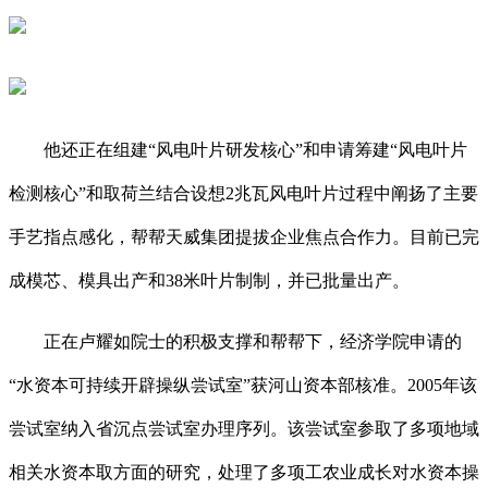
他还正在组建“风电叶片研发核心”和申请筹建“风电叶片
检测核心”和取荷兰结合设想2兆瓦风电叶片过程中阐扬了主要
手艺指点感化，帮帮天威集团提拔企业焦点合作力。目前已完
成模芯、模具出产和38米叶片制制，并已批量出产。
正在卢耀如院士的积极支撑和帮帮下，经济学院申请的
“水资本可持续开辟操纵尝试室”获河山资本部核准。2005年该
尝试室纳入省沉点尝试室办理序列。该尝试室参取了多项地域
相关水资本取方面的研究，处理了多项工农业成长对水资本操