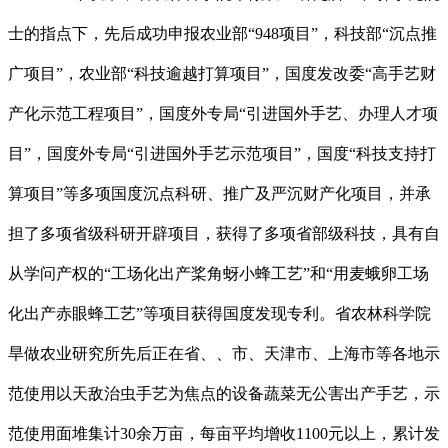
士的指点下，先后成功申报农业部“948项目”，科技部“沉点推
广项目”，农业部“科技逾越打算项目”，国度发改委“高手艺财
产化示范工程项目”，国度外专局“引进国外手艺、办理人才项
目”，国度外专局“引进国外手艺示范项目”，国度“科技支持打
算项目”等多项国度沉点科研、推广及严沉财产化项目，并承
担了多项省级科研开辟项目，获得了多项省部级科技，具有自
从学问产权的“工场化出产桨角蚜小蜂工艺”和“用麦蛾卵工场
化出产赤眼蜂工艺”等项目获得国度发现专利。省农林科学院
旱做农业研究所先后正在省、、市、天津市、上海市等各地示
范使用以天敌治虫手艺为焦点的设备蔬菜无公害出产手艺，示
范使用面堆集计30余万亩，每亩平均增收1100元以上，累计发