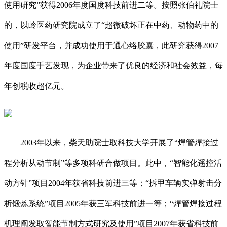
使用研究”获得2006年度国度科技前进二等。按照张伯礼院士
的，以岭医药研究院成立了“超微破坏正在中药、动物药中的
使用”研发平台，并成功使用于通心络胶囊，此研究获得2007
年度国度手艺发现，为企业带来了优良的经济和社会效益，每
年创税收超亿元。
2003年以来，柴天助院士取科技大学开展了“焊管焊接过
程分析从动节制”等多项科研合做项目。此中，“智能化遥控活
动方针”项目2004年获省科技前进三等；“拆甲车辆实弹射击分
析锻炼系统”项目2005年获三军科技前进一等；“焊管焊接过程
机理阐发取智能节制方式研究及使用”项目2007年获省科技前