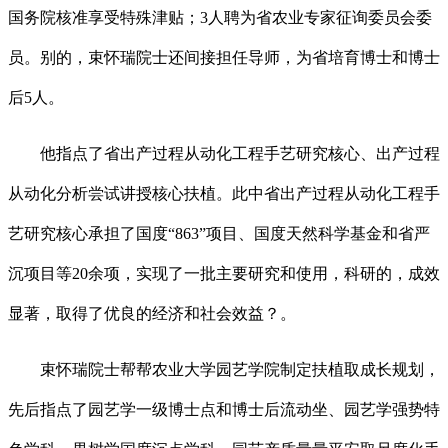
国务院核准享受特殊津贴；3人聘为省农业专家征询委员会委
员。别的，束怀瑞院士还间接担任导师，为省培育博士和博士
后5人。
他指点了省出产过程从动化工程手艺研究核心、出产过程
从动化分析尝试讲授核心扶植。此中省出产过程从动化工程手
艺研究核心承担了国度“863”项目、国度天然科学基金和省严
沉项目等20余项，实现了一批主要研究和使用，科研的，成效
显著，取得了优良的经济和社会效益？。
束怀瑞院士帮帮农业大学园艺学院制定扶植取成长规划，
先后指点了园艺学一级博士点和博士后流动坐、园艺学强势特