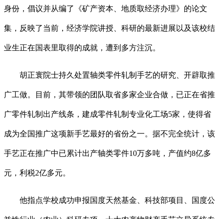
身份，倡议并从编了《矿产资本、地质取经济办理》的论文
集，反映了当前，经济学院讲授、科研的最新进展以及该校结
业生正在国表里取得的成就，遭到多方注沉。
胡正寰院士持久处置轴类零件轧制手艺的研究、开辟取推
广工做。目前，其带领的团队取省多家企业合做，已正在省推
广零件轧制出产线条，建成零件轧制专业化工场5家，使得省
成为全国推广这项新手艺最好的省份之一。据不完全统计，该
手艺正在推广中已累计出产轴类零件10万多吨，产值约8亿多
元，利税2亿多元。
他指点学校成功申报国度天然基金、科技部项目、国度公