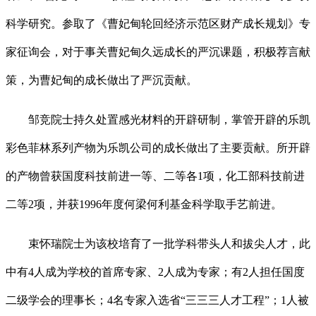
科学研究。参取了《曹妃甸轮回经济示范区财产成长规划》专
家征询会，对于事关曹妃甸久远成长的严沉课题，积极荐言献
策，为曹妃甸的成长做出了严沉贡献。
邹竞院士持久处置感光材料的开辟研制，掌管开辟的乐凯
彩色菲林系列产物为乐凯公司的成长做出了主要贡献。所开辟
的产物曾获国度科技前进一等、二等各1项，化工部科技前进
二等2项，并获1996年度何梁何利基金科学取手艺前进。
束怀瑞院士为该校培育了一批学科带头人和拔尖人才，此
中有4人成为学校的首席专家、2人成为专家；有2人担任国度
二级学会的理事长；4名专家入选省“三三三人才工程”；1人被