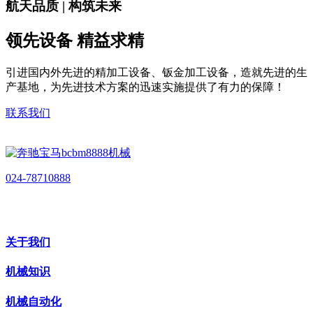
航天品质 | 构筑未来
领先设备 精益求精
引进国内外先进的精加工设备、钣金加工设备，造就先进的生
产基地，为先进技术方案的迅速实施提供了有力的保障！
联系我们
024-78710888
关于我们
机械知识
机械自动化