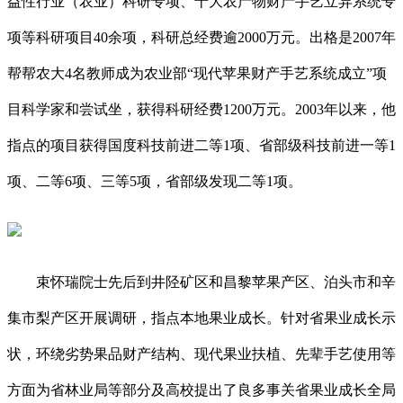
益性行业（农业）科研专项、十大农产物财产手艺立异系统专
项等科研项目40余项，科研总经费逾2000万元。出格是2007年
帮帮农大4名教师成为农业部“现代苹果财产手艺系统成立”项
目科学家和尝试坐，获得科研经费1200万元。2003年以来，他
指点的项目获得国度科技前进二等1项、省部级科技前进一等1
项、二等6项、三等5项，省部级发现二等1项。
束怀瑞院士先后到井陉矿区和昌黎苹果产区、泊头市和辛
集市梨产区开展调研，指点本地果业成长。针对省果业成长示
状，环绕劣势果品财产结构、现代果业扶植、先辈手艺使用等
方面为省林业局等部分及高校提出了良多事关省果业成长全局