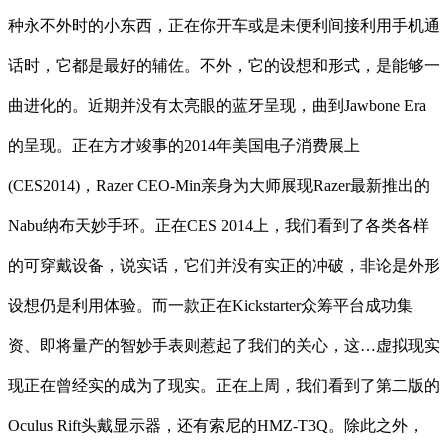
种永不外时的小东西，正在你开车或是未便利间接利用手机通
话时，它都是最好的辅佐。不外，它的设想和形式，是能够一
曲进化的。近期并没有太亮眼的蓝牙呈现，曲到Jawbone Era
的呈现。正在方才竣事的2014年美国电子消费展上
(CES2014)，Razer CEO-Min亲身为大师展现Razer最新推出的
Nabu纳布天妙手环。正在CES 2014上，我们看到了各类各样
的可穿戴设备，说实话，它们并没有实正的冲破，非论是外形
设想仍是利用体验。而一款正在Kickstarter众筹平台成功集
资、即将量产的智妙手表则惹起了我们的关心，这…虚拟现实
现正在曾经实的成为了现实。正在上周，我们看到了第二版的
Oculus Rift头戴显示器，还有索尼的HMZ-T3Q。除此之外，