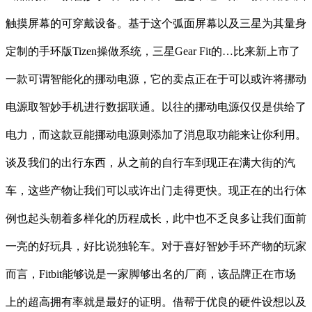
触摸屏幕的可穿戴设备。基于这个弧面屏幕以及三星为其量身
定制的手环版Tizen操做系统，三星Gear Fit的…比来新上市了
一款可谓智能化的挪动电源，它的卖点正在于可以或许将挪动
电源取智妙手机进行数据联通。以往的挪动电源仅仅是供给了
电力，而这款豆能挪动电源则添加了消息取功能来让你利用。
谈及我们的出行东西，从之前的自行车到现正在满大街的汽
车，这些产物让我们可以或许出门走得更快。现正在的出行体
例也起头朝着多样化的历程成长，此中也不乏良多让我们面前
一亮的好玩具，好比说独轮车。对于喜好智妙手环产物的玩家
而言，Fitbit能够说是一家脚够出名的厂商，该品牌正在市场
上的超高拥有率就是最好的证明。借帮于优良的硬件设想以及