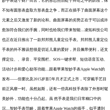
妙手表这个财产而言，它的形态照旧处于辩论之中的阶段，殊
不知有圆形表盘取方形表盘之争，而正在插手了曲面屏幕这个
元素之后又激发了新的论和。曲面屏幕的劣势正在于可以或许
愈加符合我们的手腕，同时也给我们带来智能…凌拓科技公司
也正在近日推出了一款邦邦熊儿童定位手表。邦邦熊儿童定位
手表的外不雅设想很是切近儿童的爱好，并且佩带便利，还支
撑定位、、录音、平安围栏、SOS一键求帮、短信语音互动、
活动计步和爱心励等功能…跟着苹果智妙手表Apple Watch的
发布——但要比及2015岁首年月才正式上市，可穿戴手艺目
前正风靡一时。虽然如斯，还有一些高科技手表除了外形时髦
美妙外，功能也十分凸起。虽 然手表是我们日常糊口中的
沉…智妙手表范畴，跟着苹果Apple Watch的插手，似乎遭到