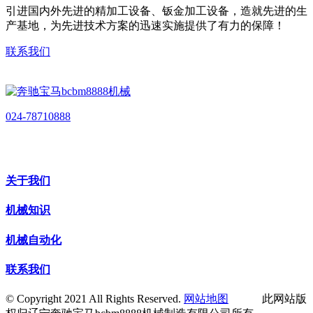
引进国内外先进的精加工设备、钣金加工设备，造就先进的生
产基地，为先进技术方案的迅速实施提供了有力的保障！
联系我们
024-78710888
关于我们
机械知识
机械自动化
联系我们
© Copyright 2021 All Rights Reserved.
网站地图
此网站版