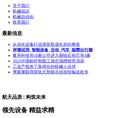
关于我们
机械知识
机械自动化
联系我们
最新信息
从动化设备行业现状取成长趋向阐发
评测试用_智能设备_活动_汽车_聪慧出行频
夏禾科技等10家公司进入期锐石创芯等4家
2023中国标杆智能工场百强榜研究演讲
工业产线有了靠得住的机械人伙伴
博莱康取得双轨式智能吊挂扭转输送机专
航天品质 | 构筑未来
领先设备 精益求精