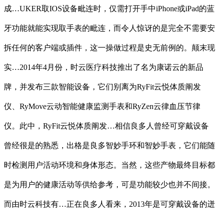
成…UKER取IOS设备毗连时，仅需打开手中iPhone或iPad的蓝
牙功能就能实现取手表的毗连，而令人惊讶的是完全不需要安
拆任何的客户端或插件，这一操做过程是史无前例的。颠末现
实…2014年4月份，时云医疗科技推出了名为康诺云的新品
牌，并发布三款智能设备，它们别离为RyFit云悦体质阐发
仪、RyMove云动智能健康监测手表和RyZen云律血压节律
仪。此中，RyFit云悦体质阐发…相信良多人曾经可穿戴设备
曾经很是的熟悉，出格是良多智妙手环和智妙手表，它们能随
时检测用户活动环境和身体形态。当然，这些产物最终目标都
是为用户的健康活动等供给参考，可是功能较少也并不间接。
而由时云科技有…正在良多人看来，2013年是可穿戴设备的迸