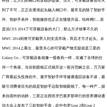
科技，让人们的糊口程度稳步提拔。当天，可穿戴设备曾经火
到了不可，正正在逐渐起头融入糊口中。最常见的除了智妙手
环、智妙手表外，智能服拆也正正在慢慢升温。咕咚网C…若
是说CES 2014了可穿戴设备的大门，那么方才竣事不久的
MWC 2014则将可穿戴带入到支流市场，而且才方才起头。从
MWC 2014上看出，最受关心的可穿戴产物无疑就是三星的
Galaxy Ge…可穿戴设备就像一股春风一样，吹遍了全球的任
何一个角落。当谷歌眼镜正式揭开这一新兴范畴之后，万万家
厂商看起头投身此中。避开智妙手环等健康逃踪设备不谈，最
吸引消费者目光的就是智妙手边取智能眼镜了。每一种产…据
来自国外的动静，三星正在西班牙巴塞罗那举行的世界挪动通
信大会上发布了三款智妙手表，此中包罗Gear 2和Gear 2