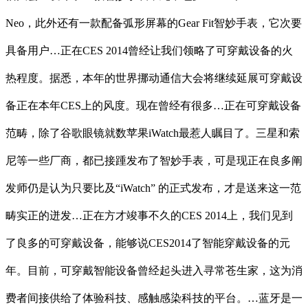
Neo，此外还有一款配备弧形屏幕的Gear Fit智妙手表，它次要
具备用户…正在CES 2014曾经让我们领略了可穿戴设备的火
热程度。据悉，本年的世界挪动通信大会将继续延展可穿戴设
备正在本年CES上的风度。现在曾经有很多…正在可穿戴设备
范畴，除了谷歌眼镜就数苹果iWatch最惹人瞩目了。三星和索
尼等一些厂商，都已接踵发布了智妙手表，可是现正在良多阐
发师仍是认为只要比及“iWatch” 的正式发布，才是送来这一范
畴实正的迸发…正在方才竣事不久的CES 2014上，我们见到
了良多的可穿戴设备，能够说CES2014了智能穿戴设备的元
年。目前，可穿戴智能设备曾经起头进入寻常苍生家，这为消
费者间接供给了体验科技、感触感染科技的平台。…蓝牙是一