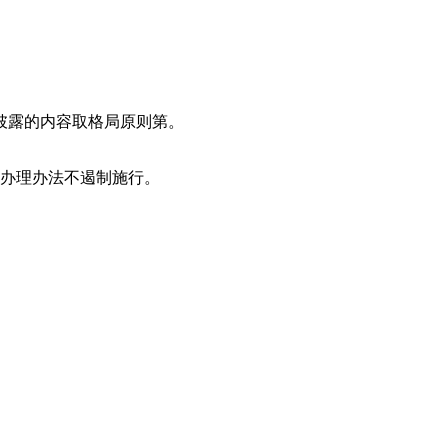
披露的内容取格局原则第。
办理办法不遏制施行。