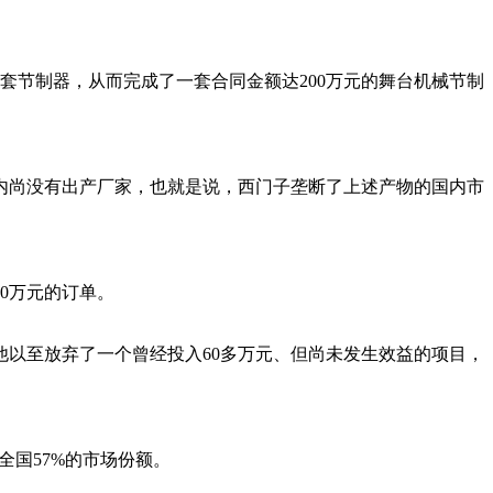
节制器，从而完成了一套合同金额达200万元的舞台机械节制
尚没有出产厂家，也就是说，西门子垄断了上述产物的国内市
0万元的订单。
以至放弃了一个曾经投入60多万元、但尚未发生效益的项目，
国57%的市场份额。