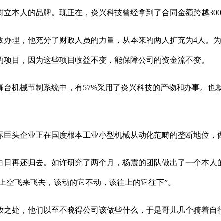
本人的品牌。现正在，炎兴科技曾经拿到了合同金额跨越300
办理，他充分了财政人员的力量，从本来的两人扩充为4人。为
的项目，因为这些项目收益不变，能保障公司的资金流不变。
机械节制系统中，有57%采用了炎兴科技的产物和办事。也
巨头企业正在国度根本工业小型机械从动化范畴的垄断地位，做
日再还归去。如许研究了两个月，杨震的团队做出了一个本人的
台上空飞来飞去，该动的它不动，该往上的它往下”。
之处，他们以至不晓得公司该做些什么，于是哥儿几个骑着自