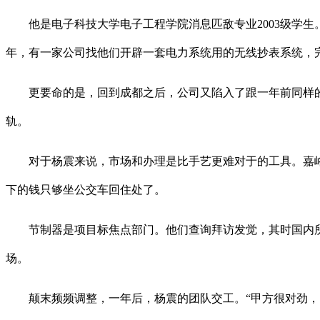
他是电子科技大学电子工程学院消息匹敌专业2003级学生
年，有一家公司找他们开辟一套电力系统用的无线抄表系统，完
更要命的是，回到成都之后，公司又陷入了跟一年前同样的
轨。
对于杨震来说，市场和办理是比手艺更难对于的工具。嘉峪关
下的钱只够坐公交车回住处了。
节制器是项目标焦点部门。他们查询拜访发觉，其时国内所
场。
颠末频频调整，一年后，杨震的团队交工。“甲方很对劲，