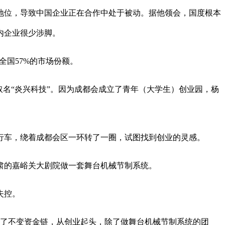
位，导致中国企业正在合作中处于被动。据他领会，国度根本
内企业很少涉脚。
国57%的市场份额。
名“炎兴科技”。因为成都会成立了青年（大学生）创业园，杨
行车，绕着成都会区一环转了一圈，试图找到创业的灵感。
的嘉峪关大剧院做一套舞台机械节制系统。
失控。
了不变资金链，从创业起头，除了做舞台机械节制系统的团