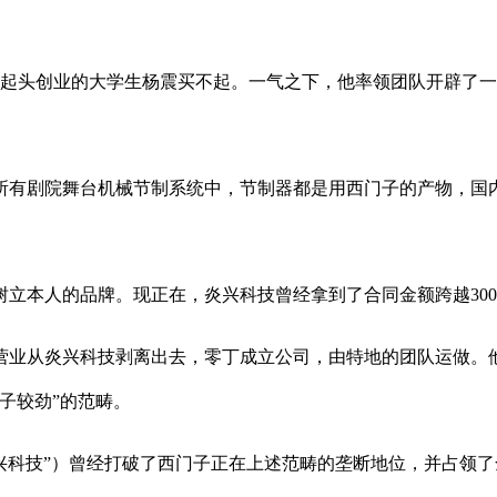
头创业的大学生杨震买不起。一气之下，他率领团队开辟了一套
有剧院舞台机械节制系统中，节制器都是用西门子的产物，国内
本人的品牌。现正在，炎兴科技曾经拿到了合同金额跨越300
从炎兴科技剥离出去，零丁成立公司，由特地的团队运做。他
子较劲”的范畴。
科技”）曾经打破了西门子正在上述范畴的垄断地位，并占领了全