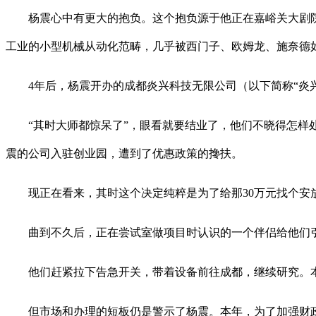
杨震心中有更大的抱负。这个抱负源于他正在嘉峪关大剧院
工业的小型机械从动化范畴，几乎被西门子、欧姆龙、施奈德
4年后，杨震开办的成都炎兴科技无限公司（以下简称“炎兴
“其时大师都惊呆了”，眼看就要结业了，他们不晓得怎样处
震的公司入驻创业园，遭到了优惠政策的搀扶。
现正在看来，其时这个决定纯粹是为了给那30万元找个安放
曲到不久后，正在尝试室做项目时认识的一个伴侣给他们引
他们赶紧拉下告急开关，带着设备前往成都，继续研究。本
但市场和办理的短板仍是警示了杨震。本年，为了加强财政