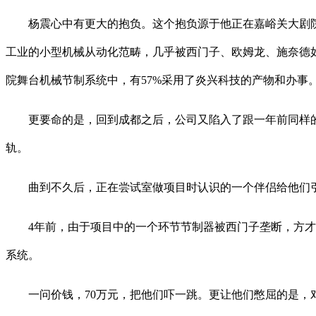
杨震心中有更大的抱负。这个抱负源于他正在嘉峪关大剧院
工业的小型机械从动化范畴，几乎被西门子、欧姆龙、施奈德
院舞台机械节制系统中，有57%采用了炎兴科技的产物和办事
更要命的是，回到成都之后，公司又陷入了跟一年前同样的
轨。
曲到不久后，正在尝试室做项目时认识的一个伴侣给他们引
4年前，由于项目中的一个环节节制器被西门子垄断，方才起
系统。
一问价钱，70万元，把他们吓一跳。更让他们憋屈的是，对