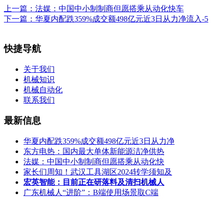
上一篇：
法媒：中国中小制制商但愿搭乘从动化快车
下一篇：
华夏内配跌359%成交额498亿元近3日从力净流入-5
快捷导航
关于我们
机械知识
机械自动化
联系我们
最新信息
华夏内配跌359%成交额498亿元近3日从力净
东方电热：国内最大单体新能源洁净供热
法媒：中国中小制制商但愿搭乘从动化快
家长们周知！武汉工具湖区2024转学须知及
宏英智能：目前正在研落料及清扫机械人
广东机械人“进阶”：B端使用场景取C端