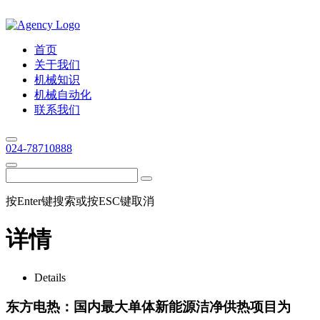
首页
关于我们
机械知识
机械自动化
联系我们
024-78710888
按Enter键搜索或按ESC键取消
详情
Details
东方电热：国内最大单体新能源洁净供热项目为