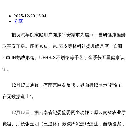
2025-12-20 13:04
分享
抱负汽车以家庭用户健康平安需求为焦点，自研健康座舱
取平安车身。座椅实皮、PU表皮等材料达婴儿级尺度，自研
2000IH热成形钢、UFHS-X不锈钢等手艺，全系获五星健康认
证。
12月17日薄暮，有南京网友反映，界面持续显示“行驶正
在无数据道上”。
12月17日，据云南省纪委监委网坐动静：原云南省农业厅
党组、厅长张玉明（已退休）涉嫌严沉违纪违法，自动投案，