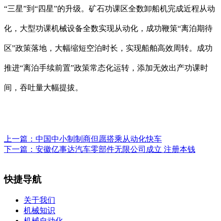
“三星”到“四星”的升级。矿石功课区全数卸船机完成近程从动
化，大型功课机械设备全数实现从动化，成功鞭策“离泊期待
区”政策落地，大幅缩短空泊时长，实现船舶高效周转。成功
推进“离泊手续前置”政策常态化运转，添加无效出产功课时
间，吞吐量大幅提拔。
上一篇：
中国中小制制商但愿搭乘从动化快车
下一篇：
安徽亿事达汽车零部件无限公司成立 注册本钱
快捷导航
关于我们
机械知识
机械自动化