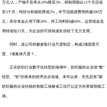
万元/人；产物不良率从10%降至3%，研制周期从12个月压缩
至3个月；吨纱分析能耗降低5%，年节流能源费用跨越300万
元；库存资金占用下降20%，停工待料削减60%，运营现金流
周转缩短15天，为企业的可持续成长供给了无力支撑。
同时，该公司积极参取行业尺度制定，构成2项国度尺
度、1项集体尺度？。
正在纺织行业数字化转型的海潮中，纺织服拆企业借“数”
转型、“智”织将来的程序步步加速。本年以来，市先后有7家
纺织服拆企业扶植的智能工场被省工信厅认定为先辈级智能工
场。