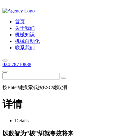
首页
关于我们
机械知识
机械自动化
联系我们
024-78710888
按Enter键搜索或按ESC键取消
详情
Details
以数智为“梭”织就夸姣将来