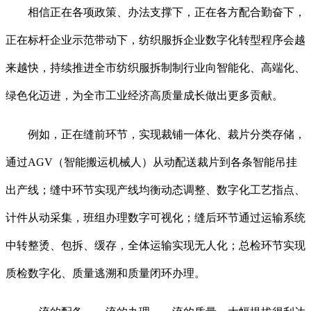
相信正在各项政策、办法支撑下，正在各方配合勤奋下，
正在标杆企业示范带动下，纺织服拆企业数字化转型程序会越
来越快，持续推进全市纺织服拆制制行业向智能化、高端化、
绿色化迈进，为全市工业经济高质量成长做出更多贡献。
例如，正在缝前环节，实现裁铺一体化、裁片分类存储，
通过AGV（智能搬运机械人）从动配送裁片到各条智能吊挂
出产线；缝中环节实现产线均衡动态调整、数字化工艺指点、
计件从动采集，班组办理数字可视化；缝后环节通过运输系统
中转整烫、包拆、缓存，全体运输实现无人化；总检环节实现
质检数字化、质量逃溯和质量闭环办理。