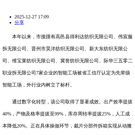
2025-12-27 17:09
分享
本年以来，市接踵有高邑县得利达纺织无限公司、伟宸服
拆无限公司、晋州市昊洋纺织无限公司、新大东纺织无限公
司、维宝莱纺织无限公司、冀誉纺织无限公司、际华三五零二
职业拆无限公司7家企业的智能工场被省工信厅认定为先辈级
智能工场，外行业内树立了标杆。
通过数字化转型，该公司取得了显著成效。出产效率提拔
40%，产物及格率提拔至99%，库存周转率提拔25%，人工成
本降低20%。正在具体操做环节，裁片分部件拆箱实现从动搬