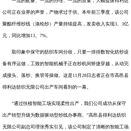
一流的配备、一流的办理、一流的质量，大幅提拔得利达
公司正在业界的声誉，产物求过于供。本年前三季度，该公司
聚酯纤维纱线（涤纶纱）产量持续提高，发卖收入实现3。3亿
元，同比增加13。7%。
取印象中保守的纺织车间分歧，只要一排排数智化纺纱设
备有序运做，工致的智能机械手正在纱机间矫捷穿越，从动完
成接头、落纱、换管等操做。这是11月28日志者正在市高邑县
得利达纺织无限公司出产车间看到的一幕。
“通过扶植智能工场实现柔性出产，我们公司成功从保守
出产转型升级为数据驱动型纱线办事商。”高邑县得利达纺织
无限公司副总司理张秀实引见，该公司制定了清晰的智能工场