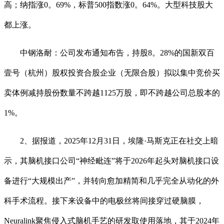
高；纳指涨0。69%，标普500指数涨0。64%。大型科技股大
都上涨。
中钢洛耐：公司发布通知布告，持股8。28%的国新双百
壹号（杭州）股权投资合股企业（无限合股）拟以集中竞价买
卖体例减持股份数量不跨越1125万股，即不跨越公司总股本的
1%。
2、据报道，2025年12月31日，埃隆·马斯克正在社交上暗
示，其脑机接口公司“神经毗连”将于2026年起头对脑机接口设
备进行“大规模出产”，并转向愈加精简和几乎完全从动化的外
科手术流程。接下来设备中的电极丝将间接穿过硬脑膜，
Neuralink聚焦侵入式脑机手艺的研发取使用落地，其于2024年