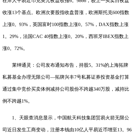
在岸人平易近币兑美元夜盘收报6。9866，较上一买卖日夜盘
收涨13个基点。欧洲次要股指收盘普涨，欧洲斯托克600指数
上涨0。93%，英国富时100指数上涨0。57%，DAX指数上涨
1。29%，法国CAC 40指数上涨0。20%，西班牙IBEX指数上
涨0。72%。
莱绅通灵：公司发布通知布告，持股5。31%的上海拓牌
私募基金办理无限公司—拓牌兴丰7号私募证券投资基金打算
通过集中竞价买卖体例减持公司股份不跨越340万股，减持比
例不跨越1%。
1、天眼查消息显示，中国航天科技集团贸易火箭无限公
司近日发生工商变动，注册本钱由10亿人平易近币增至13。96