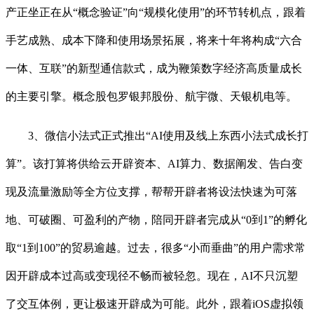
产正坐正在从“概念验证”向“规模化使用”的环节转机点，跟着
手艺成熟、成本下降和使用场景拓展，将来十年将构成“六合
一体、互联”的新型通信款式，成为鞭策数字经济高质量成长
的主要引擎。概念股包罗银邦股份、航宇微、天银机电等。
3、微信小法式正式推出“AI使用及线上东西小法式成长打
算”。该打算将供给云开辟资本、AI算力、数据阐发、告白变
现及流量激励等全方位支撑，帮帮开辟者将设法快速为可落
地、可破圈、可盈利的产物，陪同开辟者完成从“0到1”的孵化
取“1到100”的贸易逾越。过去，很多“小而垂曲”的用户需求常
因开辟成本过高或变现径不畅而被轻忽。现在，AI不只沉塑
了交互体例，更让极速开辟成为可能。此外，跟着iOS虚拟领