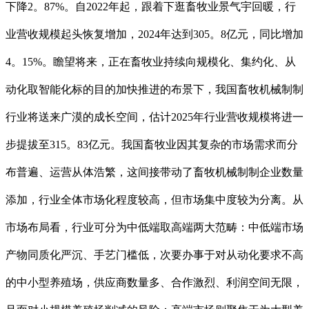
下降2。87%。自2022年起，跟着下逛畜牧业景气宇回暖，行
业营收规模起头恢复增加，2024年达到305。8亿元，同比增加
4。15%。瞻望将来，正在畜牧业持续向规模化、集约化、从
动化取智能化标的目的加快推进的布景下，我国畜牧机械制制
行业将送来广漠的成长空间，估计2025年行业营收规模将进一
步提拔至315。83亿元。我国畜牧业因其复杂的市场需求而分
布普遍、运营从体浩繁，这间接带动了畜牧机械制制企业数量
添加，行业全体市场化程度较高，但市场集中度较为分离。从
市场布局看，行业可分为中低端取高端两大范畴：中低端市场
产物同质化严沉、手艺门槛低，次要办事于对从动化要求不高
的中小型养殖场，供应商数量多、合作激烈、利润空间无限，