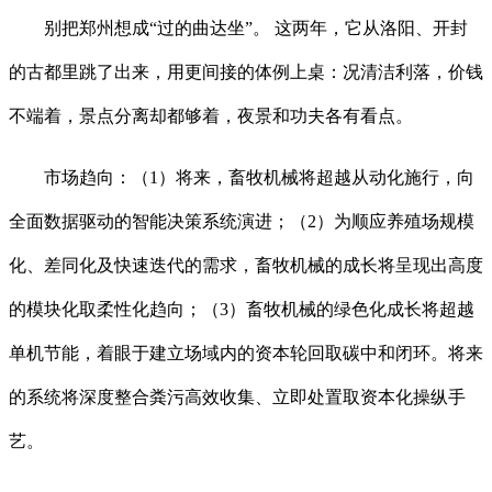
别把郑州想成“过的曲达坐”。 这两年，它从洛阳、开封
的古都里跳了出来，用更间接的体例上桌：况清洁利落，价钱
不端着，景点分离却都够着，夜景和功夫各有看点。
市场趋向：（1）将来，畜牧机械将超越从动化施行，向
全面数据驱动的智能决策系统演进；（2）为顺应养殖场规模
化、差同化及快速迭代的需求，畜牧机械的成长将呈现出高度
的模块化取柔性化趋向；（3）畜牧机械的绿色化成长将超越
单机节能，着眼于建立场域内的资本轮回取碳中和闭环。将来
的系统将深度整合粪污高效收集、立即处置取资本化操纵手
艺。