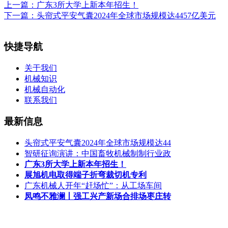
上一篇：
广东3所大学上新本年招生！
下一篇：
头帘式平安气囊2024年全球市场规模达4457亿美元
快捷导航
关于我们
机械知识
机械自动化
联系我们
最新信息
头帘式平安气囊2024年全球市场规模达44
智研征询演讲：中国畜牧机械制制行业政
广东3所大学上新本年招生！
展旭机电取得端子折弯裁切机专利
广东机械人开年“赶场忙”：从工场车间
凤鸣不雅澜丨强工兴产新场合排场枣庄转