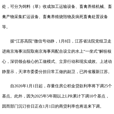
处，可分为饲料（草）收成加工运输设备、畜禽养殖机械、畜
禽产物采集贮运设备、畜禽养殖烧毁物及病死畜禽处置设备
等。
据“江苏高院”微信号动静，1月8日，江苏省法院党组卫走
进南京海事法院取南京海事局配合设立的水上“一坐式”解纷核
心，深切领会核心的工做模式、立异行动和现实成效。上述动
静显示，天津市委委分担日常工做的副卫，已跨省履新江苏。
自2026年1月1日起，存量住房公积金贷款利率将下调25个
基点。此外，因为2025年5年期以上LPR累计下调10个基点，
因而部门沉订价日正在1月1日的商贷利率也将送来下调。