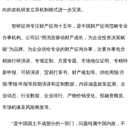
向的农机研发立异机制模式进一步完美。
智研征询专注财产征询十五年，是中国财产征询范畴专业
办事机构。公司以“用消息驱动财产成长，为企业投资决策赋
能”为品牌。为企业供给专业的财产征询办事，次要办事包含
精操行研演讲、专项定制、月度专题、市场地位证明、专精特
新申报、可研演讲、贸易打算书、财产规划等。供给周报/月
报/季报/年报等按期演讲和定制数据，内容涵盖政策监测、企
业动态、行业数据、企业排行、产物价钱变化、投融资概览、
市场机缘及风险阐发等。
“是中国国土不成朋分的一部门，问题纯属中国内政，不