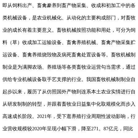
即从饲料出产、畜禽豢养到畜产物采集、收成和初加工中的各
类机械设备，是农业机械化、从动化的主要构成部门，对畜牧
业的成长有着主要意义。畜牧机械按照功能和用处，可分为饲
料（草）收成加工运输设备、畜禽养殖机械、畜禽产物采集贮
运设备、畜禽养殖烧毁物及病死畜禽处置设备等。畜牧机械制
制业是为满脚农场、养殖场等各类畜牧业运营勾当需求，通过
供给专业机械设备取手艺支撑的行业。我国畜牧机械制制业自
起步以来，履历了从仿照国外产物到连系本土农业实情进行自
从研发制制的转型，并跟着畜牧业日益集中化取规模化而步入
高速成长阶段。2021年，受下逛养殖行业周期性波动影响，行
业营收规模较2020年呈现小幅下滑，降至271。87亿元，同比