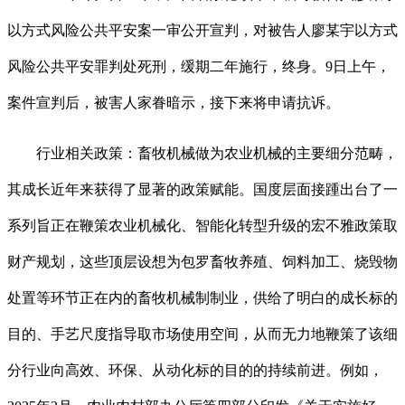
以方式风险公共平安案一审公开宣判，对被告人廖某宇以方式
风险公共平安罪判处死刑，缓期二年施行，终身。9日上午，
案件宣判后，被害人家眷暗示，接下来将申请抗诉。
行业相关政策：畜牧机械做为农业机械的主要细分范畴，
其成长近年来获得了显著的政策赋能。国度层面接踵出台了一
系列旨正在鞭策农业机械化、智能化转型升级的宏不雅政策取
财产规划，这些顶层设想为包罗畜牧养殖、饲料加工、烧毁物
处置等环节正在内的畜牧机械制制业，供给了明白的成长标的
目的、手艺尺度指导取市场使用空间，从而无力地鞭策了该细
分行业向高效、环保、从动化标的目的的持续前进。例如，