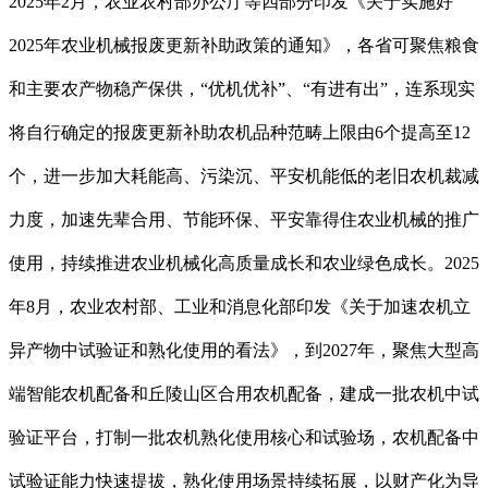
2025年2月，农业农村部办公厅等四部分印发《关于实施好
2025年农业机械报废更新补助政策的通知》，各省可聚焦粮食
和主要农产物稳产保供，“优机优补”、“有进有出”，连系现实
将自行确定的报废更新补助农机品种范畴上限由6个提高至12
个，进一步加大耗能高、污染沉、平安机能低的老旧农机裁减
力度，加速先辈合用、节能环保、平安靠得住农业机械的推广
使用，持续推进农业机械化高质量成长和农业绿色成长。2025
年8月，农业农村部、工业和消息化部印发《关于加速农机立
异产物中试验证和熟化使用的看法》，到2027年，聚焦大型高
端智能农机配备和丘陵山区合用农机配备，建成一批农机中试
验证平台，打制一批农机熟化使用核心和试验场，农机配备中
试验证能力快速提拔，熟化使用场景持续拓展，以财产化为导