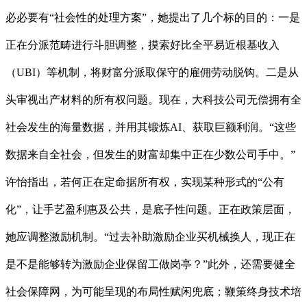
必必要有“社会性的处理方案”，她提出了几个标的目的：一是
正在分派范畴进行斗胆调整，摸索好比全平易近根基收入
（UBI）等机制，将财富分派取保守的雇佣劳动脱钩。二是从
头审视出产材料的所有权问题。现在，大科技公司无偿拥有全
社会发生的海量数据，并用其锻炼AI、获取巨额利润。“这些
数据来自全社会，但发生的财富却集中正在少数公司手中。”
许怡指出，若何正在定命据所有权，实现某种形式的“公有
化”，让手艺盈利惠及公共，是底子性问题。正在政策层面，
她应调整激励机制。“过去补助激励企业买机械换人，现正在
是不是能够转为激励企业保留工做岗亭？”此外，还需要健全
社会保障网，为可能呈现的布局性赋闲兜底；鞭策终身技术培