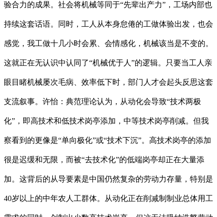
验合力的成果。社会将机械等同于“先辈出产力”，工场内部也
持续这套话语。同时，工人从本身怠倦的工做体验出发，也会
感觉，我工做十几小时会累、会情感化，机械该当是不变的。
这就正在无认识中认同了“机械优于人”的逻辑。只要当工人亲
眼目睹机械屡次毛病、效率低下时，部门人才会起头反思这套
支流叙事。许怡：典范理论认为，从动化会导致“技术两极
化”，即高技术和低技术岗亭添加，中等技术岗亭削减。但我
察看到的更像是“单向极化”或“技术下沉”。高技术岗亭的添加
很是迟缓和无限，而被“去技术化”的低端岗亭却正在大量添
加。这背后的从导要素是中国仍然复杂的劳动力存量，特别是
40岁以上的中年农人工群体。从动化正在削减制制业总体用工