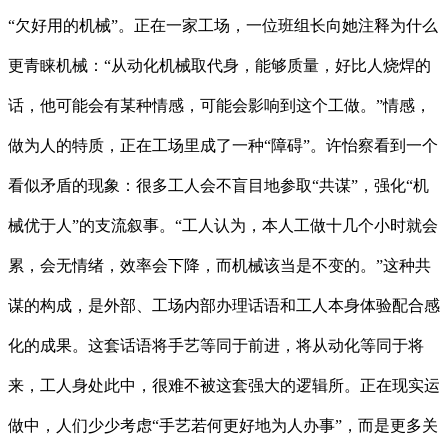
“欠好用的机械”。正在一家工场，一位班组长向她注释为什么
更青睐机械：“从动化机械取代身，能够质量，好比人烧焊的
话，他可能会有某种情感，可能会影响到这个工做。”情感，
做为人的特质，正在工场里成了一种“障碍”。许怡察看到一个
看似矛盾的现象：很多工人会不盲目地参取“共谋”，强化“机
械优于人”的支流叙事。“工人认为，本人工做十几个小时就会
累，会无情绪，效率会下降，而机械该当是不变的。”这种共
谋的构成，是外部、工场内部办理话语和工人本身体验配合感
化的成果。这套话语将手艺等同于前进，将从动化等同于将
来，工人身处此中，很难不被这套强大的逻辑所。正在现实运
做中，人们少少考虑“手艺若何更好地为人办事”，而是更多关