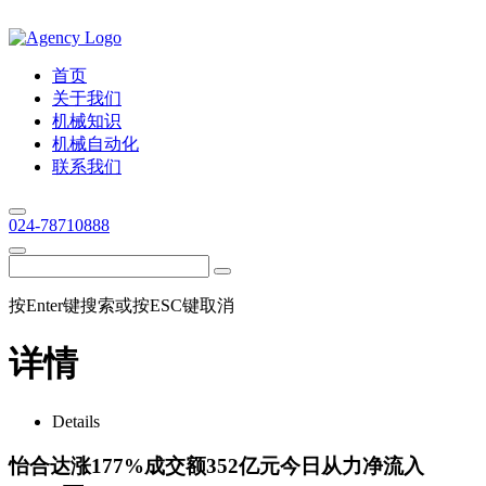
首页
关于我们
机械知识
机械自动化
联系我们
024-78710888
按Enter键搜索或按ESC键取消
详情
Details
怡合达涨177%成交额352亿元今日从力净流入