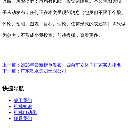
万股。风险提醒：市场有风险，投资需隆重。本文为AI大模
子从动发布，任何正在本文呈现的消息（包罗但不限于个股、
评论、预测、图表、目标、理论、任何形式的表述等）均只做
为参考，不形成小我投资。前往搜狐，查看更多。
上一篇：
2026年最新榜单发布：四向车立体库厂家实力排名
下一篇：
广东潮水集团无限公司
快捷导航
关于我们
机械知识
机械自动化
联系我们