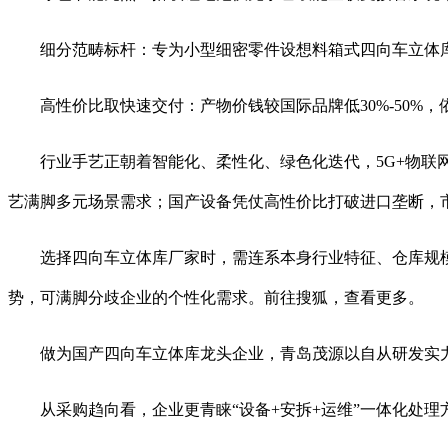
细分范畴标杆：专为小型细密零件设想料箱式四向车立体库，
高性价比取快速交付：产物价钱较国际品牌低30%-50%，
行业手艺正朝着智能化、柔性化、绿色化迭代，5G+物联网取
艺满脚多元场景需求；国产设备凭仗高性价比打破进口垄断，市占率
选择四向车立体库厂家时，需连系本身行业特征、仓库规模
势，可满脚分歧企业的个性化需求。前往搜狐，查看更多。
做为国产四向车立体库龙头企业，青岛茂源以自从研发实力取
从采购趋向看，企业更青睐“设备+安拆+运维”一体化处理