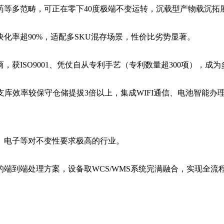
多范畴，可正在零下40度极端不变运转，沉载型产物载沉拓展
率超90%，适配多SKU混存场景，性价比劣势显著。
SO9001、凭仗自从专利手艺（专利数量超300项），成为
效率较保守仓储提拔3倍以上，集成WIFI通信、电池智能办理
电子等对不变性要求极高的行业。
到端处理方案，设备取WCS/WMS系统完满融合，实现全流