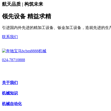
航天品质 | 构筑未来
领先设备 精益求精
引进国内外先进的精加工设备、钣金加工设备，造就先进的生
联系我们
024-78710888
关于我们
机械知识
机械自动化