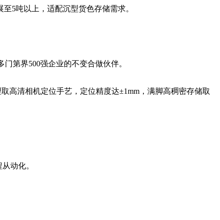
至5吨以上，适配沉型货色存储需求。
多门第界500强企业的不变合做伙伴。
取高清相机定位手艺，定位精度达±1mm，满脚高稠密存储取
程从动化。