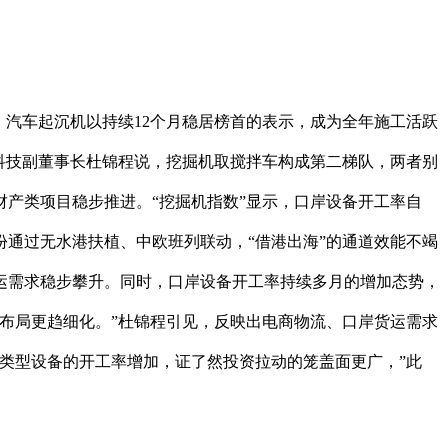
，汽车起沉机以持续12个月稳居榜首的表示，成为全年施工活跃
科技副董事长杜锦程说，挖掘机取搅拌车构成第二梯队，两者别
产类项目稳步推进。“挖掘机指数”显示，口岸设备开工率自
份通过无水港扶植、中欧班列联动，“借港出海”的通道效能不竭
运需求稳步攀升。同时，口岸设备开工率持续多月的增加态势，
布局更趋细化。”杜锦程引见，反映出电商物流、口岸货运需求
类型设备的开工率增加，证了然投资拉动的笼盖面更广，”此