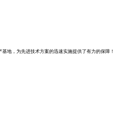
产基地，为先进技术方案的迅速实施提供了有力的保障！