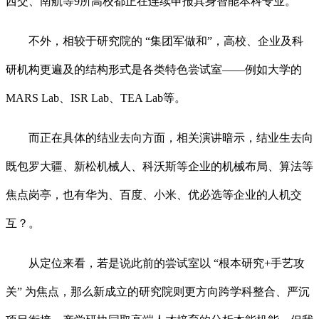
西交、南航等9所高校都正在连续申报具身智能本科专业。
不外，相较于研究院的 “集团军做和”，高校、企业及科
研机构更遍及的结构形式是各类特色尝试室——例如大学的
MARS Lab、ISR Lab、TEA Lab等。
而正在具体的结业去向方面，相关演讲暗示，结业生去向
既包罗大疆、新松机械人、科沃斯等企业的机械布局、算法等
焦点岗亭，也有华为、百度、小米、优必选等企业的人机交
互？。
从定位来看，若是说此前的尝试室以 “根本研究+手艺攻
关” 为焦点，那么新成立的研究院则更方向跨学科整合、严沉