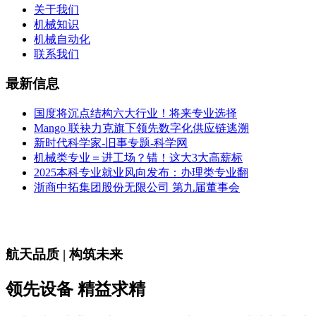
关于我们
机械知识
机械自动化
联系我们
最新信息
国度将沉点结构六大行业！将来专业选择
Mango 联袂力克旗下领先数字化供应链逃溯
新时代科学家-旧事专题-科学网
机械类专业＝进工场？错！这大3大高薪标
2025本科专业就业风向发布：办理类专业翻
浙商中拓集团股份无限公司 第九届董事会
航天品质 | 构筑未来
领先设备 精益求精