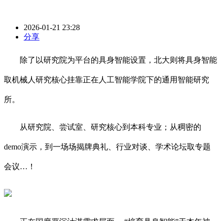
2026-01-21 23:28
分享
除了以研究院为平台的具身智能设置，北大则将具身智能
取机械人研究核心挂靠正在人工智能学院下的通用智能研究
所。
从研究院、尝试室、研究核心到本科专业；从稠密的
demo演示，到一场场揭牌典礼、行业对谈、学术论坛取专题
会议…！