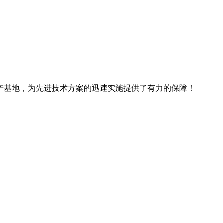
产基地，为先进技术方案的迅速实施提供了有力的保障！