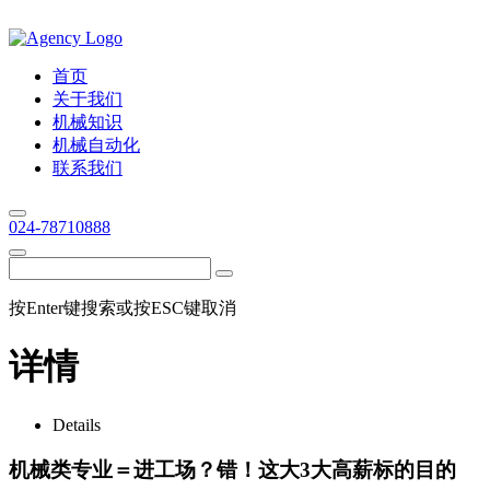
首页
关于我们
机械知识
机械自动化
联系我们
024-78710888
按Enter键搜索或按ESC键取消
详情
Details
机械类专业＝进工场？错！这大3大高薪标的目的