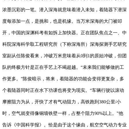
浓墨沉彩的一笔。潜入深海就意味着潜入未知，着陆器下潜深
度每添加一点，是挑和，也是机缘。当万米深海的大门被叩
开，中国的深渊科考有如拆上加快器。正在团队焦点之一、中
科院深海科学取工程研究所（下称深海所）深海探测手艺研究
室副从任陈俊看来，冲破万米意味着从0到1的原始冲破，但团
队的终极方针是正在手艺上不竭超越。“未来我们能够做的工
作更多。”陈俊暗示，将来，着陆器的功能会变得更复杂，多
个着陆器同时正在水下功课也将变为现实。“车辆行驶以滚动
摩擦阻力为从，开快了才有气动阻力，高铁跑到380公里/小
时，空气就变得像铜墙铁壁一样，占整个阻力90%以上。”他
告诉《中国科学报》。恰是由于这个缘由，航空空气动力专业