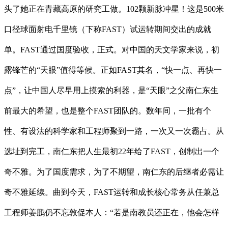
头了她正在青藏高原的研究工做。102颗新脉冲星！这是500米
口径球面射电千里镜（下称FAST）试运转期间交出的成就
单。FAST通过国度验收，正式。对中国的天文学家来说，初
露锋芒的“天眼”值得等候。正如FAST其名，“快一点、再快一
点”，让中国人尽早用上摸索的利器，是“天眼”之父南仁东生
前最大的希望，也是整个FAST团队的。数年间，一批有个
性、有设法的科学家和工程师聚到一路，一次又一次霸占。从
选址到完工，南仁东把人生最初22年给了FAST，创制出一个
奇不雅。为了国度需求，为了不期望，南仁东的后继者必需让
奇不雅延续。曲到今天，FAST运转和成长核心常务从任兼总
工程师姜鹏仍不忘敦促本人：“若是南教员还正在，他会怎样