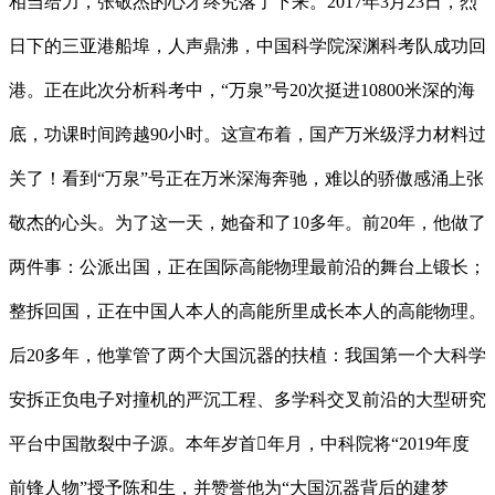
相当给力，张敬杰的心才终究落了下来。2017年3月23日，烈
日下的三亚港船埠，人声鼎沸，中国科学院深渊科考队成功回
港。正在此次分析科考中，“万泉”号20次挺进10800米深的海
底，功课时间跨越90小时。这宣布着，国产万米级浮力材料过
关了！看到“万泉”号正在万米深海奔驰，难以的骄傲感涌上张
敬杰的心头。为了这一天，她奋和了10多年。前20年，他做了
两件事：公派出国，正在国际高能物理最前沿的舞台上锻长；
整拆回国，正在中国人本人的高能所里成长本人的高能物理。
后20多年，他掌管了两个大国沉器的扶植：我国第一个大科学
安拆正负电子对撞机的严沉工程、多学科交叉前沿的大型研究
平台中国散裂中子源。本年岁首年月，中科院将“2019年度
前锋人物”授予陈和生，并赞誉他为“大国沉器背后的建梦