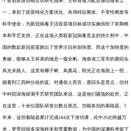
个新冠疫苗动物尝试研究成果。王祥喜做为配合通信做者之
一，承担了疫苗纯化方案优化、布局特征阐发、不变性阐发等
科学使命，为新冠病毒灭活疫苗项目标成功实施供给了前期根
本和手艺支持。正在这场人类取新冠病毒竞走的持久和中，中
国的数款新冠疫苗跑出了世界注目的加快度。而这个加快度的
奥秘，能够从王祥喜的做息一窥全豹。海南省三亚市的鹿回头
风光末路人。这里有椰子树、凤凰花，阳光正在海面上一照，
能看到三四种分歧的蓝。对通俗人而言，鹿回头是景点，但对
中科院深海探测手艺研究团队来说，这是他们疆场的处所。正
在这里，十余位团队研发出数台形态、功能各别的着陆器。5
年来，这些着陆器累计完成184次下潜功课，此中26次跨越万
米，更带回很多深海样本和贵重数据，为中国的深渊科考留下