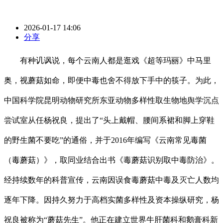
2026-01-17 14:06
分享
有种讥讽说，每个云南人都是逛戏《超等玛丽》中马里
奥，视蘑菇如命，即便中毒也舍不得放下手中的筷子。为此，
中国科学院昆明动物研究所东亚动物多样性取生物地舆学沉点
尝试室从任杨祝良，提出了“头上戴帽、腰间系裙和脚上穿鞋
的野生菌不要吃”的通俗，并于2016年编写《云南常见毒菌
（毒蘑菇）》，取同业结合出书《毒蘑菇识别取中毒防治》。
经持续数年的科普宣传，云南因误食毒蘑菇中毒及灭亡人数均
逐年下降。因持久努力于高档实菌多样性及资本操纵研究，杨
祝良被称为“蘑菇先生”。他正在建立世界牛肝菌科和鹅膏科新