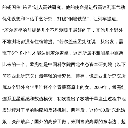
的杨国伟“跨界”进入高铁研究。他的使命是进行高速列车气动
优化设想和评估手艺研究，打破“铜墙铁壁”，让列车提速。
“若尔盖坐的前提是几个不雅测场里最好的了，其他几个野外
不雅测场都没有住宿前提。”若尔盖坐孟宪红说，从出发，需
驱车6个多小时才能达到若尔盖坐，这是所属不雅测坐中距离
比来的一个。孟宪红是中国科学院西北生态资本研究院（以下
简称西北研究院）最年轻的研究员、博导，也是西北研究院所
属22个野外台坐里唯逐个个青藏高原上的女。2009年，孟宪红
连系卫星遥感和数值模仿，初次提出了极端干旱发生过程中地
表过程对干旱的响应和反馈机制。两年后，这位“80后”东北姑
娘，决然放弃了国外的高薪工做，来到青藏高原的东南边，起