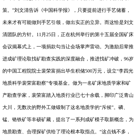
策。”刘文清告诉《中国科学报》，只要提前进行手艺储蓄，
未来才有可能做到手艺引领，做出实正的立异。而这恰是刘文
清团队的方针。11月25日，正在杭州举行的第十五届全国矿床
会议揭幕式上，一项捐款勾当让会场掌声雷动。为激励后辈推
进成矿理论取找矿勘查实践的深度融合，推进找矿冲破，96岁
的中国工程院院士裴荣富捐出毕生积储500万元，设立“李四光
地质科学裴荣富勘察”专项基金。做为一名矿床地质学家和矿
产勘查学家，裴荣富踏入地质行业已七十余载，脚印广泛青山
大川，无数次的野外工做锻制了这名地质学的“斥候”。磷、
锰、铬铁矿等丰硕矿藏，提出了一系列成矿模子取新概念，为
地质勘查、合理探矿供给了理论根本取指点。“这点钱不多，