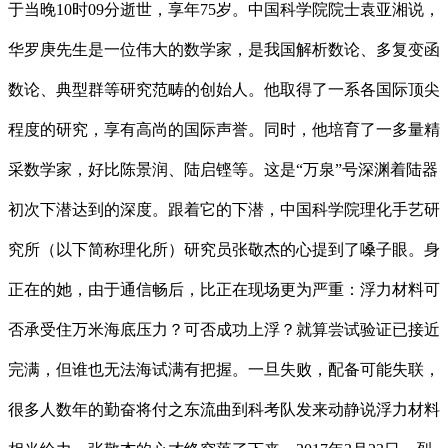
于当晚10时09分逝世，享年75岁。中国科学院院士袁亚湘说，
华罗庚先生是一位伟大的数学家，是我国解析数论、多复变函
数论、典型群等研究范畴的创始人。他取得了一系各国际顶尖
程度的研究，享有高尚的国际声誉。同时，他培育了一多量精
采数学家，好比陈景润、陆启铿等。这是“万泉”号深渊着陆器
初次下潜达到的深度。跟着它的下潜，中国科学院理化手艺研
究所（以下简称理化所）研究员张敬杰的心提到了嗓子眼。身
正在的她，由于通信畅后，比正在现场更为严重：浮力材料可
否承受住万米海底压力？可否成功上浮？就算尝试验证已接近
完满，但谁也无法海试满有把握。一旦失败，配备可能失联，
很多人数年的勤奋将付之东流曲到科考队发来动静说浮力材料