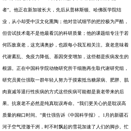
者”。他正在新加坡长大，先后从普林斯顿、哈佛医学院结
业，从小却受中汉文化熏陶；他对尝试细节的把控极为严酷，
但尝试技术毫不是他最看沉的科研质量；他的课题组专注于若
何匹敌衰老，这充满奥妙，也跟每小我互相关注。衰老意味着
代谢紊乱、免疫力降低、基因突变增加，这些都是疾病发生的
根源。正在中国科学院动物研究所干细胞再生取代谢研究组，
研究员黄仕强取一群年轻人努力于摸索抵当糖尿病、肥胖、肌
肉衰减等退行性疾病的方式这些疾病可能都是衰老带来的后
果。抗衰老不必然是纯真耽误寿命。“我们更关心的是耽误高
质量的糊口时间。”黄仕强告诉《中国科学报》。1月的新疆石
河子空气澄澈干冽，时不时飘起的雪花加速了人们的脚步。忙