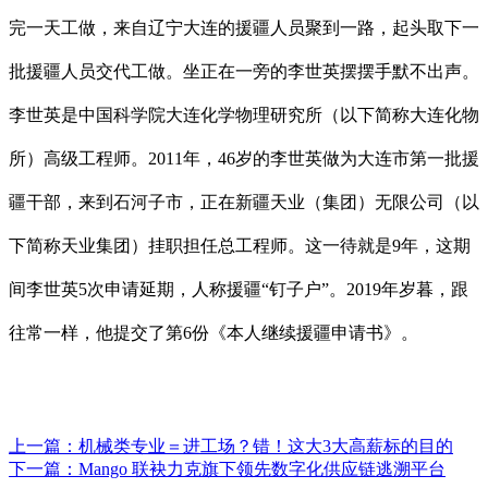
完一天工做，来自辽宁大连的援疆人员聚到一路，起头取下一
批援疆人员交代工做。坐正在一旁的李世英摆摆手默不出声。
李世英是中国科学院大连化学物理研究所（以下简称大连化物
所）高级工程师。2011年，46岁的李世英做为大连市第一批援
疆干部，来到石河子市，正在新疆天业（集团）无限公司（以
下简称天业集团）挂职担任总工程师。这一待就是9年，这期
间李世英5次申请延期，人称援疆“钉子户”。2019年岁暮，跟
往常一样，他提交了第6份《本人继续援疆申请书》。
上一篇：
机械类专业＝进工场？错！这大3大高薪标的目的
下一篇：
Mango 联袂力克旗下领先数字化供应链逃溯平台