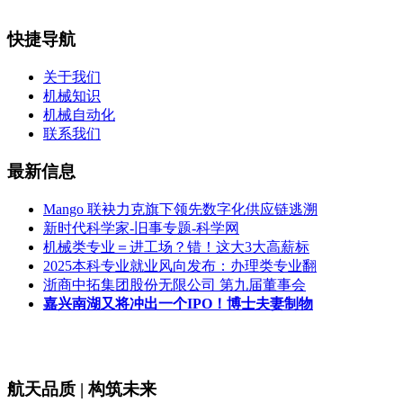
快捷导航
关于我们
机械知识
机械自动化
联系我们
最新信息
Mango 联袂力克旗下领先数字化供应链逃溯
新时代科学家-旧事专题-科学网
机械类专业＝进工场？错！这大3大高薪标
2025本科专业就业风向发布：办理类专业翻
浙商中拓集团股份无限公司 第九届董事会
嘉兴南湖又将冲出一个IPO！博士夫妻制物
航天品质 | 构筑未来