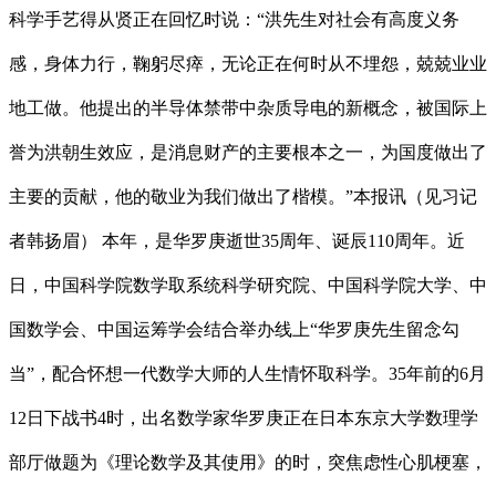
科学手艺得从贤正在回忆时说：“洪先生对社会有高度义务
感，身体力行，鞠躬尽瘁，无论正在何时从不埋怨，兢兢业业
地工做。他提出的半导体禁带中杂质导电的新概念，被国际上
誉为洪朝生效应，是消息财产的主要根本之一，为国度做出了
主要的贡献，他的敬业为我们做出了楷模。”本报讯（见习记
者韩扬眉） 本年，是华罗庚逝世35周年、诞辰110周年。近
日，中国科学院数学取系统科学研究院、中国科学院大学、中
国数学会、中国运筹学会结合举办线上“华罗庚先生留念勾
当”，配合怀想一代数学大师的人生情怀取科学。35年前的6月
12日下战书4时，出名数学家华罗庚正在日本东京大学数理学
部厅做题为《理论数学及其使用》的时，突焦虑性心肌梗塞，