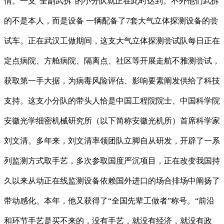
情。一支“全副武拆”的小分队就正在此时达到。不外他们武拆
的不是本人，而是设备 一辆配备了7套大气立体探测设备的尝
试车。正在武汉工做期间，这支大气立体探测尝试队每日正在
定点病院、方舱病院、隔离点、社区等开展走航不雅测尝试，
获取第一手大据，为病毒风险评估、影响要素阐发供给了科技
支持。这支小分队的带头人恰是中国工程院院士、中国科学院
安徽光学细密机械研究所（以下简称安徽光机所）首席科学家
刘文清。多年来，刘文清率领团队立脚自从研发，开辟了一系
列监测方式取手艺，多次参取国度严沉项目，正在改变我国持
久以来从动正在线监测设备依赖国外进口的场合排场中阐扬了
带动感化。本年，他又获得了“全国先辈工做者”称号。“前沿
和环节手艺是买不来的，没有手艺，就没有经济，就没有政