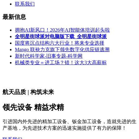
联系我们
最新信息
拥抱AI新风口！2026年AI智能体培训起头啦
全明星街球派对电脑版下载_全明星街球派
国度将沉点结构六大行业！将来专业选择
Mango 联袂力克旗下领先数字化供应链逃溯
新时代科学家-旧事专题-科学网
机械类专业＝进工场？错！这大3大高薪标
航天品质 | 构筑未来
领先设备 精益求精
引进国内外先进的精加工设备、钣金加工设备，造就先进的生
产基地，为先进技术方案的迅速实施提供了有力的保障！