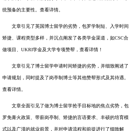
统预备的主要性。查看详情。
文章引见了英国博士留学的劣势，包罗学制短、入学时间
矫捷、课程类型多样，并沉点阐发了各类学金渠道，如CSC合
做项目、UKRI学金及大学专项赞帮，查看详情！
文章引见了博士留学申请时间矫捷的劣势，并细致阐述了
申请规划，同时提及了岗亭制博士等其他赞帮形式及其待遇。
查看详情。
文章全面引见了做为博士留学抢手目标地的焦点劣势，包
罗免膏火政策、带薪岗亭制、矫捷的言语要求、丰硕的培育模
式以及广漠的就业前景，并对申请流程和前提进行了细致解