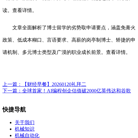
读。查看详情。
文章全面解析了博士留学的劣势取申请要点，涵盖免膏火
政策、低成本糊口、言语要求、高薪的岗亭制博士、矫捷的申
请机制、多元博士类型及广漠的职业成长前景。查看详情。
上一篇：
【财经早餐】20260120礼拜二
下一篇：
全球首家！AI编程创企估值破2000亿英伟达和谷歌
快捷导航
关于我们
机械知识
机械自动化