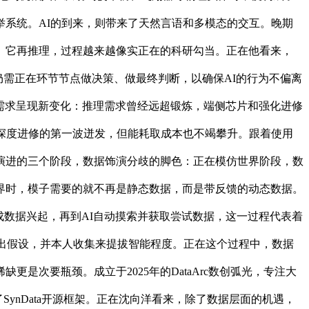
系统。AI的到来，则带来了天然言语和多模态的交互。晚期
、它再推理，过程越来越像实正在的科研勾当。正在他看来，
系统中，人仍需正在环节节点做决策、做最终判断，以确保AI的行为不偏离
力需求呈现新变化：推理需求曾经远超锻炼，端侧芯片和强化进修
深度进修的第一波迸发，但能耗取成本也不竭攀升。跟着使用
演进的三个阶段，数据饰演分歧的脚色：正在模仿世界阶段，数
界时，模子需要的就不再是静态数据，而是带反馈的动态数据。
成数据兴起，再到AI自动摸索并获取尝试数据，这一过程代表着
提出假设，并本人收集来提拔智能程度。正在这个过程中，数据
次要瓶颈。成立于2025年的DataArc数创弧光，专注大
SynData开源框架。正在沈向洋看来，除了数据层面的机遇，