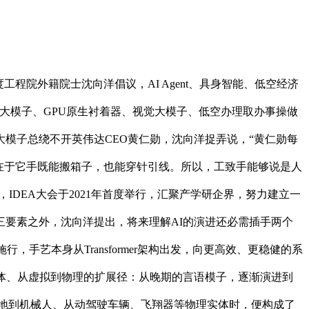
程院外籍院士沈向洋倡议，AI Agent、具身智能、低空经济
大模子、GPU原生衬着器、视觉大模子、低空办理取办事操做
模子总绕不开英伟达CEO黄仁勋，沈向洋捉弄说，“黄仁勋每
在于它手既能搬箱子，也能穿针引线。所以，工致手能够说是人
DEA大会于2021年首度举行，汇聚产学研企界，努力建立一
要素之外，沈向洋提出，将来理解AI的演进还必需插手两个
手艺本身从Transformer架构出发，向更高效、更稳健的系
体、从虚拟到物理的扩展径：从晚期的言语模子，逐渐演进到
地到机械人、从动驾驶车辆、飞翔器等物理实体时，便构成了