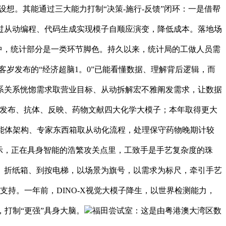
从头设想。其能通过三大能力打制“决策-施行-反馈”闭环：一是借帮
过从动编程、代码生成实现模子自顺应演变，降低成本。落地场
中，统计部分是一类环节脚色。持久以来，统计局的工做人员需
客岁发布的“经济超脑1。0”已能看懂数据、理解背后逻辑，而
倍，联系关系恍惚需求取营业目标、从动拆解宏不雅阐发需求，让数据
院已发布、抗体、反映、药物文献四大化学大模子；本年取得更大
式，连系多智能体架构、专家东西箱取从动化流程，处理保守药物晚期计较
示，正在具身智能的浩繁攻关点里，工致手是手艺复杂度的珠
、折纸箱、到按电梯，以场景为旗号，以需求为标尺，牵引手艺
支持。一年前，DINO-X视觉大模子降生，以世界检测能力，
形，打制“更强”具身大脑。
福田尝试室：这是由粤港澳大湾区数