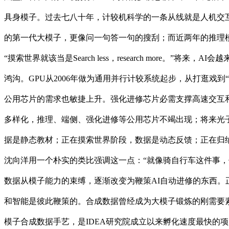
具身模子。过去七八十年，计较机科学的一条从线就是人机交
的第一代大模子，更像问一句答一句的搜刮；而近两年的推理
“摸索世界就该当是Search less，research mor
鸿沟。GPU从2006年做为通用并行计较系统起步，从打逛
公用芯片的需求也敏捷上升。强化进修芯片必需支撑高速交互
多样化，推理、端侧、强化进修等公用芯片不竭出现；将来光
据是静态教材；正在摸索世界阶段，数据是动态反馈；正在归
沈向洋用一个朴实的类比强调这一点：“就像骑自行车这件事，
数据从模子能力的束缚，逐渐改变为鞭策AI自动进修的东西。
和智能是彼此鞭策的。合成数据曾经成为大模子锻炼的刚需要素，
模子合成数据手艺，是IDEA研究院成立以来孵化速度最快的项目