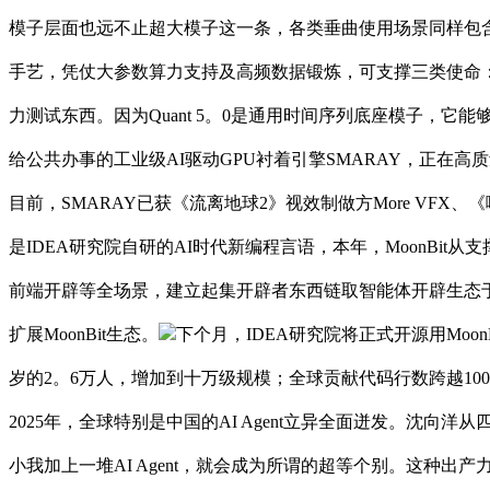
模子层面也远不止超大模子这一条，各类垂曲使用场景同样包含庞
手艺，凭仗大参数算力支持及高频数据锻炼，可支撑三类使命
力测试东西。因为Quant 5。0是通用时间序列底座模子，它
给公共办事的工业级AI驱动GPU衬着引擎SMARAY，正
目前，SMARAY已获《流离地球2》视效制做方More VF
是IDEA研究院自研的AI时代新编程言语，本年，MoonBit从支撑
前端开辟等全场景，建立起集开辟者东西链取智能体开辟生态于一体的开
扩展MoonBit生态。
下个月，IDEA研究院将正式开源用MoonB
岁的2。6万人，增加到十万级规模；全球贡献代码行数跨越100
2025年，全球特别是中国的AI Agent立异全面迸发。沈向洋
小我加上一堆AI Agent，就会成为所谓的超等个别。这种