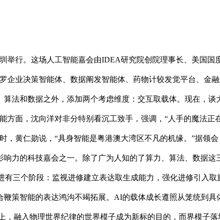
圳举行。这场人工智能嘉会由IDEA研究院创院理事长、美国国度工
包罗企业决策智能体、数据阐发智能体、药物计较发觉平台、金融
算法和数据之外，添加两个考虑维度：交互取载体。现在，谈大
智能方面，沈向洋对非分特别看沉工致手，强调，“人手的魔法正
，黄仁勋说，“具身智能是粤港澳大湾区不凡的机缘。”据领会，I
影响力的科技嘉会之一。除了广为人知的了算力、算法、数据这三
进有三个阶段：监视进修建立表达取生成能力，强化进修引入取施行，
合鞭策智能的表达鸿沟不竭拓展。AI的载体成长遵照从笼统到具
本上，融入物理世界纪律的世界模子成为新标的目的，而界模子落