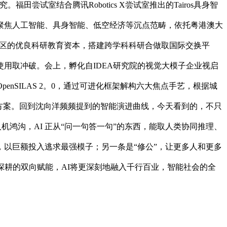
试室结合腾讯Robotics X尝试室推出的Tairos具身智
聚焦人工智能、具身智能、低空经济等沉点范畴，依托粤港澳大
湾区的优良科研教育资本，搭建跨学科科研合做取国际交换平
用取冲破。会上，孵化自IDEA研究院的视觉大模子企业视启
SILAS 2。0，通过可进化框架解构六大焦点手艺，根据城
方案。回到沈向洋频频提到的智能演进曲线，今天看到的，不只
机鸿沟，AI 正从“问一句答一句”的东西，能取人类协同推理、
，以巨额投入逃求最强模子；另一条是“修公”，让更多人和更多
深耕的双向赋能，AI将更深刻地融入千行百业，智能社会的全