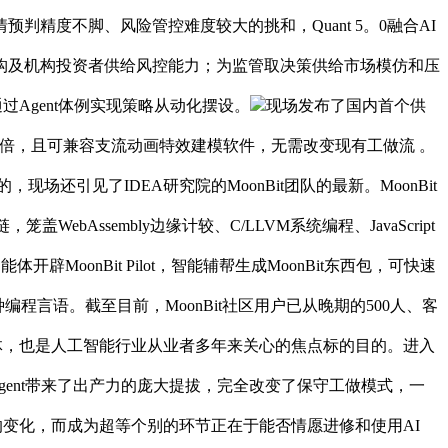
度不脚、风险管控难度较大的挑和，Quant 5。0融合AI
构及机构投资者供给风控能力；为监管取决策供给市场模仿和压
过Agent体例实现策略从动化摆设。
现场发布了国内首个供
百倍，且可兼容支流动画特效建模软件，无需改变现有工做流 。
的，现场还引见了IDEA研究院的MoonBit团队的最新。MoonBit
Assembly边缘计较、C/LLVM系统编程、JavaScript
onBit Pilot，智能辅帮生成MoonBit东西包，可快速
用多种编程言语。截至目前，MoonBit社区用户已从晚期的500人、客
产物载体，也是人工智能行业从业者多年来关心的焦点标的目的。进入
I Agent带来了出产力的庞大提拔，完全改变了保守工做模式，一
的变化，而成为超等个别的环节正在于能否情愿进修和使用AI