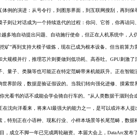
互体例的演进：从号令行，到图形界面，到互联网搜刮，再到保举
模子则让对话成为一个持续迭代的过程：你问、它答，你再诘问
e。”将来，AI会越来越多地自动提出问题、自动施行使命，但正在人机
戏到“挖矿”再到支持大模子锻炼，现在已成为根本设备。但当前算
和大规模并行，推理芯片则要做到低功耗、高吞吐。GPU刺激了
子、量子、类脑等也可能正在特定范畴带来机能跃升。正在智能
纳世界阶段，数据是验证假设的。当我们转向强化进修、摸索世
你光看书的话不成能会学会骑自行车的。”从人类数据干涸到合
正在沈向洋看来，将来AI最强大的能力之一，是可以或许本人
特别正在小语种、现私行业、小样本场景等长尾范畴，数据稀缺更是
，成立不脚一年已完成两轮融资。本届大会上，DataArc发布了