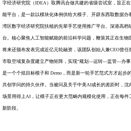
字经济研究院（IDEA）取腾讯合做共建的省级尝试室，旨正在通过
能平台，是一款以模块化体例供给大模子、开辟东西取数据办
湾区数字经济研究院扶植的先辈手艺使用推广平台。深港高档研
台。核心聚焦人工智能赋能的前沿科学问题，鞭策其正在生物医
将来还颁布发表完成近亿元轮融资，该团队创始人兼CEO曾任微
市取空域复杂度建立产物矩阵，实现“规划—运转—监管—办
是一个个炫目标模子和 Demo，而是新一轮手艺范式方才起步
共创学问的持久伙伴。当被问及关于中美AI成长的差距时，沈
场景用得上AI，让模子正在更大范畴内规模化使用，正在每件
新阶段。