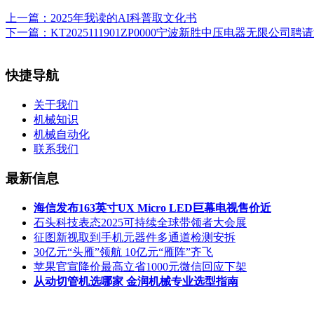
上一篇：
2025年我读的AI科普取文化书
下一篇：
KT2025111901ZP0000宁波新胜中压电器无限公司聘
快捷导航
关于我们
机械知识
机械自动化
联系我们
最新信息
海信发布163英寸UX Micro LED巨幕电视售价近
石头科技表态2025可持续全球带领者大会展
征图新视取到手机元器件多通道检测安拆
30亿元“头雁”领航 10亿元“雁阵”齐飞
苹果官宣降价最高立省1000元微信回应下架
从动切管机选哪家 金润机械专业选型指南