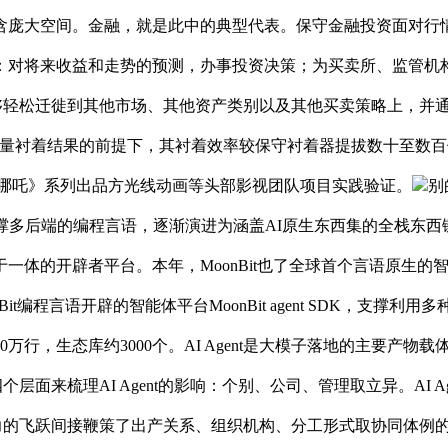
大空间。金融，就是此中的典型代表。保守金融投资面对行情预判精
：对将来收益和走势的预测，办事投资决策；为买卖所、监管机
能够轻松迁徙到其他市场、其他资产类别以及其他买卖策略上，并通
在高质量衬着结果的前提下，其衬着效率较保守衬着器提拔数十至数
X、《哪吒》系列出品方光线动画等头部影视团队项目实践验证。
别
多后端的编程言语，逐渐演进为涵盖AI原生东西集的全栈东西链，笼盖Web
辟者平台。本年，MoonBit也了全球首个言语原生的智能体开辟Mo
it编程言语开辟的智能体平台MoonBit agent SDK，支撑利
0万行，生态库约3000个。AI Agent是大模子落地的主要
从四个层面来梳理AI Agent的影响：个别、公司、管理取立异。A
出产力的飞跃间接鞭策了出产关系、组织机构、分工形式取协同体例