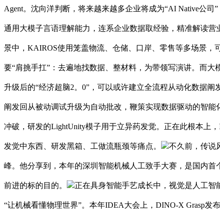
Agent。沈向洋判断，将来越来越多企业将成为“AI Nati
通用大模子言语理解能力，连系企业数据取经验，精准解读营
景中，KAIROS使用笼盖物流、仓储、口岸、零售等多场景
要“肩挑手扛”：去遍地找数据、整材料，为带领写演讲。而大模
升级后的“经济超脑2。0”，可以或许建立全流程从动化数据阐发
阐发回从被动调试升级为自动批改，鞭策实现数据驱动的智能
冲破，研发的LightUnity模子用于立异药发觉。正在此根本上，
发觉中东西、研发黑箱、工做流瓶颈等痛点。
不久前，传说
峰。他分享到，本年的深圳智能机械人工致手大赛，是国内首
前进的标的目的。
正在具身智能手艺成长中，视觉是人工智能
“让机械看懂物理世界”。本年IDEA大会上，DINO-X Gra