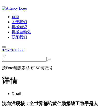
首页
关于我们
机械知识
机械自动化
联系我们
024-78710888
按Enter键搜索或按ESC键取消
详情
Details
沈向洋硬核：全世界都给黄仁勋捐钱工致手是人