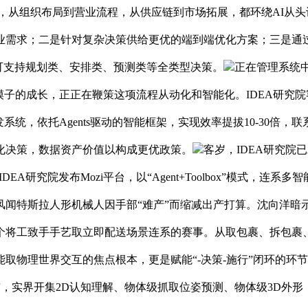
ve公司”，从组织布局到营业流程，从供应链到市场拓展，都环绕AI
业需求；二是针对复杂决策供给更优的端到端优化方案；三是通
，可支持规划类、安排类、预测类等全类型决策。
正在管理系统
子的成长，正正在鞭策这项流程从动化和智能化。IDEA研究院
系统，依托Agents驱动的智能框架，实现效率提拔10-30
化决策，数据资产价值以构成更优政策。
客岁，IDEA研究
IDEA研究院发布Mozi平台，以“Agent+Toolbox”模
风闻特斯拉人形机械人因手部“难产”而缩减出产打算。沈向洋暗
个将工致手手艺取立即配送场景连系的赛事。从取包裹、拆包裹
取物理世界交互的焦点根本，更是赋能“-决策-施行”闭环的环节
sp发布，实界开集2D认知理解、物体级抓取位姿预测、物体级3D外