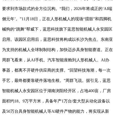
要求到市场款式的全方位沉构。“我们，2026年将成正的‘AI端
侧元年’。”11月18日，正在人形机械人的现场“擂鼓”和四脚机
械狗的“跳舞”帮威下，蓝思科技旗下蓝思智能机械人永安园区
启用。该园区启用后，蓝思科技将构成以长沙为焦点、东南亚
为支持的机械人全球制制结构，加快迈步具身智能赛道。正在
周群飞看来，从AI手机、汽车智能座舱到人形机械人、AI办
事器，都离不开硬件供应商的支撑。“回望科技海潮，每一次
手艺，最终都要靠硬件落地生根。”周群飞说。据引见，蓝思
智能机械人永安园区位于湖南浏阳经开区，占地400亩，厂房
面积约18。9万平方米，具备年产1万台/套大型从动化设备以
及50万台具身智能机械人等AI硬件产物的能力，将实现从新