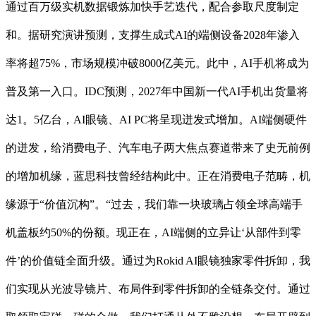
通过百万级实机数据锻炼加快手艺迭代，配合参取尺度制定
和。据研究演讲预测，支撑生成式AI的端侧设备2028年渗入
率将超75%，市场规模冲破8000亿美元。此中，AI手机将成为
普及第一入口。IDC预测，2027年中国新一代AI手机出货量将
达1。5亿台，AI眼镜、AI PC将呈现迸发式增加。AI端侧硬件
的迸发，给消费电子、汽车电子两大焦点赛道带来了史无前例
的增加机缘，蓝思科技曾经结构此中。正在消费电子范畴，机
缘源于“价值沉构”。“过去，我们靠一块玻璃占领全球高端手
机盖板约50%的份额。现正在，AI端侧的立异让‘从部件到零
件’的价值链全面升级。通过为Rokid AI眼镜独家零件拆卸，我
们实现从光波导镜片、布局件到零件拆卸的全链条交付。通过