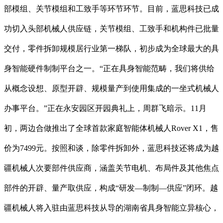
部模组、关节模组和工致手等环节环节。目前，蓝思科技已成
功切入头部机械人供应链，关节模组、工致手和机构件已批量
交付，零件拆卸规模居行业第一梯队，初步成为全球最大的具
身智能硬件制制平台之一。“正在具身智能范畴，我们将供给
从概念设想、原型开辟、规模量产到使用集成的一坐式机械人
办事平台。”正在永安园区开园典礼上，周群飞暗示。11月
初，两边合做推出了全球首款家庭智能体机械人Rover X1，售
价为7499元。按照和谈，除零件拆卸外，蓝思科技还将成为越
疆机械人次要部件供应商，涵盖关节电机、布局件及其他焦点
部件的开辟、量产取供应，构成“研发—制制—供应”闭环。越
疆机械人将入驻由蓝思科技从导的湖南省具身智能立异核心，