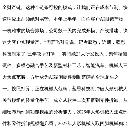
全财产链。这种全链条可控的模式，让我们正在成本节制、快
速响应上占领绝对劣势。本年上半年，面临客户AI眼镜产物
一机难求的场合排场，公司数十天内完成开模、产线搭建，快
速为客户实现量产。”周群飞引见说。记者获悉，近期，蓝思
科技制定了“三年攻坚打算”，将持续加大研发投入，聚焦端侧
硬件、多模态融合手艺及新型材料工艺，智能汽车、机械人三
大焦点范畴，方针成为AI端侧硬件制制范畴的全球龙头之
一。按照打算，正在机械人范畴，蓝思科技将冲破人形机械人
关节模组的轻量化手艺，成立从软件二次开辟到零件拆卸、从
细密布局件到功能模组的分析能力，2026年人形机械人焦点部
件和零件拆卸规模翻几番，2027年人形机械人取四脚机械狗出