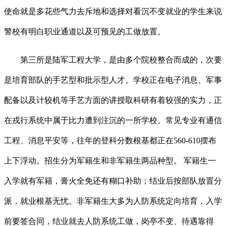
使命就是多花些气力去斥地和选择对看沉不变就业的学生来说
警校有明白职业通道以及可预见的工做放置。
第三所是陆军工程大学，是由多个院校整合而成的，次要
是培育部队的手艺型和批示型人才。学校正在电子消息、军事
配备以及计较机等手艺方面的讲授取科研有着较强的实力，正
在戎行系统中属于比力遭到注沉的一所学校。常见专业有通信
工程、消息平安等，往年的登科分数根基都正在560-610摆布
上下浮动。招生分为军籍生和非军籍生两品种型。 军籍生一
入学就有军籍，膏火全免还有糊口补助；结业后按部队放置分
派，就业根基无忧。非军籍生大多为人防系统定向培育，入学
前要签合同，结业就去人防系统工做，岗亭不变、待遇靠得