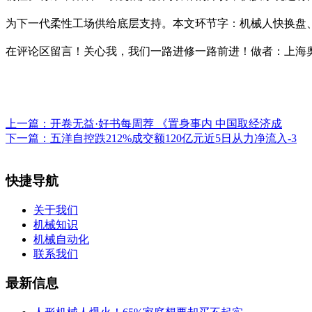
为下一代柔性工场供给底层支持。本文环节字：机械人快换盘、
在评论区留言！关心我，我们一路进修一路前进！做者：上海
上一篇：
开卷无益·好书每周荐 《置身事内 中国取经济成
下一篇：
五洋自控跌212%成交额120亿元近5日从力净流入-3
快捷导航
关于我们
机械知识
机械自动化
联系我们
最新信息