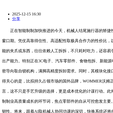
2025-12-15 16:30
分享
正在智能制制加快推进的今天，机械人结尾施行器的矫捷性
窗口期。凭仗高靠得住性、高适配性取极具合作力的性价比，
能的夹爪或东西，往往依赖人工拆拆，不只耗时吃力，还容易
出产能力。特别正在3C电子、汽车零部件、食物包拆、新能
密导向取自锁机构，满脚高精度拆卸需求。同时，其模块化接
得关心的是，比拟持久占领市场的国外品牌，WOMMER沃
言，这不只是手艺升级的选择，更是成本优化的计谋行动。此
制制业高质量成长的环节词，焦点零部件的自从可控愈发主要
韧性。将来，跟着AI取机械人协同功课的深切，快换系统还将