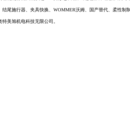
结尾施行器、夹具快换、WOMMER沃姆、国产替代、柔性制制
奥特美旭机电科技无限公司。