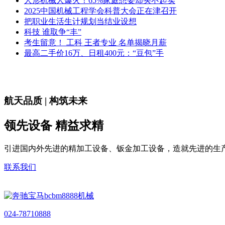
人形机械人爆火！65%家庭想要却买不起实
2025中国机械工程学会科普大会正在津召开
把职业生活生计规划当结业设想
科技 谁取争“丰”
考生留意！ 工科 王者专业 名单揭晓月薪
最高二手价16万、日租400元：“豆包”手
航天品质 | 构筑未来
领先设备 精益求精
引进国内外先进的精加工设备、钣金加工设备，造就先进的生
联系我们
024-78710888