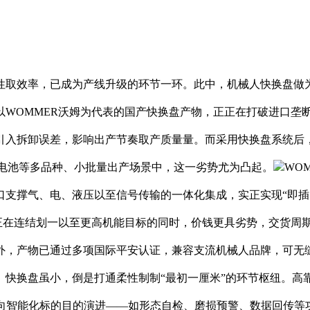
取效率，已成为产线升级的环节一环。此中，机械人快换盘做为
以WOMMER沃姆为代表的国产快换盘产物，正正在打破进口垄
引入拆卸误差，影响出产节奏取产质量量。而采用快换盘系统后
源电池等多品种、小批量出产场景中，这一劣势尤为凸起。
WO
口支撑气、电、液压以至信号传输的一体化集成，实正实现“即插
姆正在连结划一以至更高机能目标的同时，价钱更具劣势，交货周
外，产物已通过多项国际平安认证，兼容支流机械人品牌，可无缝
。快换盘虽小，倒是打通柔性制制“最初一厘米”的环节枢纽。高
向智能化标的目的演进——如形态自检、磨损预警、数据回传等