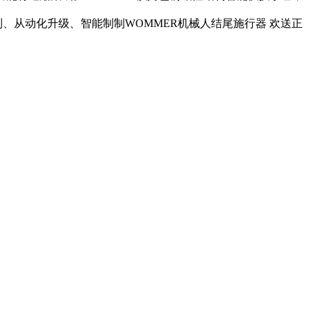
、从动化升级、智能制制WOMMER机械人结尾施行器 欢送正