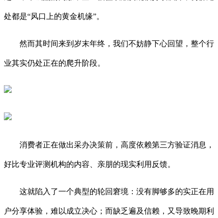
处都是“风口上的黄金机缘”。
然而其时间来到岁末年终，我们不妨静下心回望，整个行
业其实仍处正在的爬升阶段。
消费者正在做出采办决策前，高度依赖第三方验证消息，
好比专业评测机构的内容、亲朋的现实利用反馈。
这就陷入了一个典型的轮回窘境：没有脚够多的实正在用
户分享体验，难以成立决心；而缺乏遍及信赖，又导致晚期利