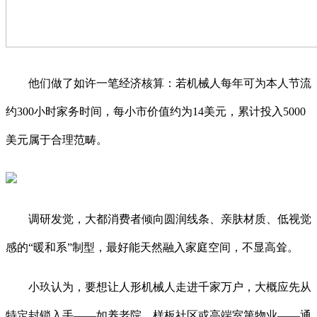
他们做了如许一笔经济核算：若机械人每年可为本人节流
约300小时家务时间，每小市价值约为14美元，累计投入5000
美元属于合理范畴。
调研发觉，大都消费者倾向圆润线条、亲肤材质、低视觉
感的“暖和系”制型，最好能天然融入家庭空间，不显高耸。
小玖认为，要想让人形机械人走进千家万户，大概应先从
特定封锁入手——如养老院、样板社区或高端室第物业——通