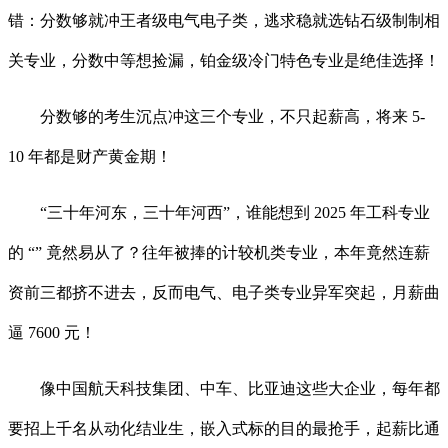
错：分数够就冲王者级电气电子类，逃求稳就选钻石级制制相
关专业，分数中等想捡漏，铂金级冷门特色专业是绝佳选择！
分数够的考生沉点冲这三个专业，不只起薪高，将来 5-
10 年都是财产黄金期！
“三十年河东，三十年河西”，谁能想到 2025 年工科专业
的 “” 竟然易从了？往年被捧的计较机类专业，本年竟然连薪
资前三都挤不进去，反而电气、电子类专业异军突起，月薪曲
逼 7600 元！
像中国航天科技集团、中车、比亚迪这些大企业，每年都
要招上千名从动化结业生，嵌入式标的目的最抢手，起薪比通