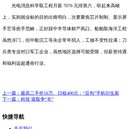
光电消息科学取工程月薪 7076 元排第六，听起来高峻
上，实则就业标的目的出格明白，次要聚焦芯片制制、显示屏
手艺等抢手范畴，正好踩中半导体财产风口。船舶取海洋工程
虽然冷门，但中船沉工等央企常年招人，工做不变性拉满；刀
兵类专业对口军工企业，虽然地区选择可能受限，但薪资待遇
和福利远超通俗行业。
上一篇：
最高二手价16万、日租400元：“豆包”手机衍生新
下一篇：
科技 谁取争“丰”
快捷导航
关于我们