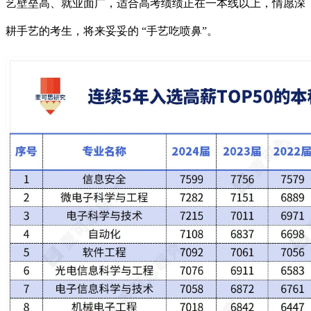
艺壁垒高、就业面广，适合高考绩绩正在一本线以上，情愿深
耕手艺的考生，将来妥妥的 “手艺吃喷鼻”。