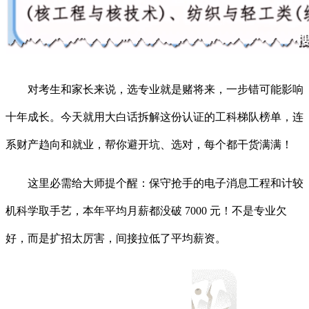
对考生和家长来说，选专业就是赌将来，一步错可能影响
十年成长。今天就用大白话拆解这份认证的工科梯队榜单，连
系财产趋向和就业，帮你避开坑、选对，每个都干货满满！
这里必需给大师提个醒：保守抢手的电子消息工程和计较
机科学取手艺，本年平均月薪都没破 7000 元！不是专业欠
好，而是扩招太厉害，间接拉低了平均薪资。