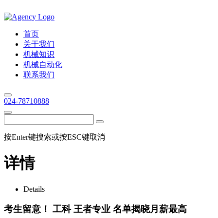
首页
关于我们
机械知识
机械自动化
联系我们
024-78710888
按Enter键搜索或按ESC键取消
详情
Details
考生留意！ 工科 王者专业 名单揭晓月薪最高