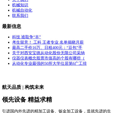
机械知识
机械自动化
联系我们
最新信息
科技 谁取争“丰”
考生留意！ 工科 王者专业 名单揭晓月薪
最高二手价16万、日租400元：“豆包”手
关于对西安宝德从动化股份无限公司采纳
仪器仪表概念股票市值高的个股有哪些（
从动化专业最强的50所大学位居第6广工排
航天品质 | 构筑未来
领先设备 精益求精
引进国内外先进的精加工设备、钣金加工设备，造就先进的生