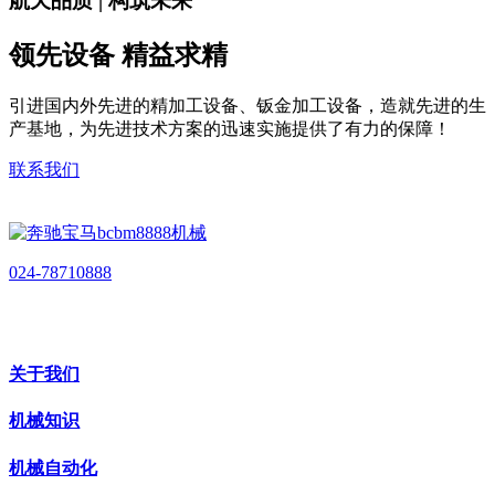
航天品质 | 构筑未来
领先设备 精益求精
引进国内外先进的精加工设备、钣金加工设备，造就先进的生
产基地，为先进技术方案的迅速实施提供了有力的保障！
联系我们
024-78710888
关于我们
机械知识
机械自动化