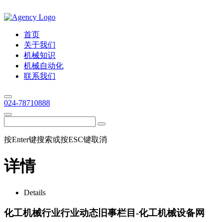
首页
关于我们
机械知识
机械自动化
联系我们
024-78710888
按Enter键搜索或按ESC键取消
详情
Details
化工机械行业行业动态旧事栏目-化工机械设备网