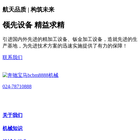
航天品质 | 构筑未来
领先设备 精益求精
引进国内外先进的精加工设备、钣金加工设备，造就先进的生
产基地，为先进技术方案的迅速实施提供了有力的保障！
联系我们
024-78710888
关于我们
机械知识