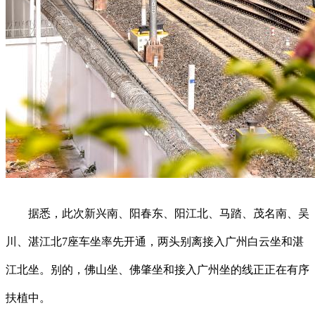
据悉，此次新兴南、阳春东、阳江北、马踏、茂名南、吴
川、湛江北7座车坐率先开通，两头别离接入广州白云坐和湛
江北坐。别的，佛山坐、佛肇坐和接入广州坐的线正正在有序
扶植中。