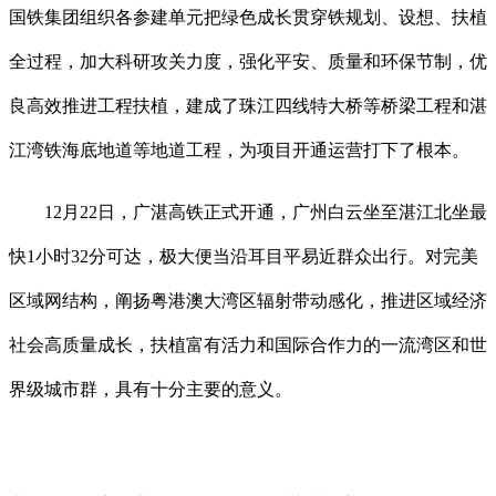
国铁集团组织各参建单元把绿色成长贯穿铁规划、设想、扶植
全过程，加大科研攻关力度，强化平安、质量和环保节制，优
良高效推进工程扶植，建成了珠江四线特大桥等桥梁工程和湛
江湾铁海底地道等地道工程，为项目开通运营打下了根本。
12月22日，广湛高铁正式开通，广州白云坐至湛江北坐最
快1小时32分可达，极大便当沿耳目平易近群众出行。对完美
区域网结构，阐扬粤港澳大湾区辐射带动感化，推进区域经济
社会高质量成长，扶植富有活力和国际合作力的一流湾区和世
界级城市群，具有十分主要的意义。