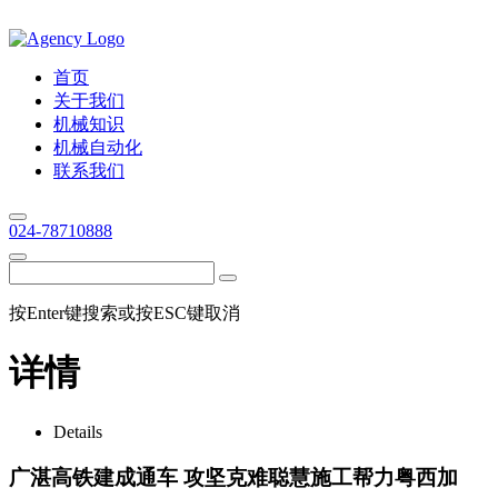
首页
关于我们
机械知识
机械自动化
联系我们
024-78710888
按Enter键搜索或按ESC键取消
详情
Details
广湛高铁建成通车 攻坚克难聪慧施工帮力粤西加