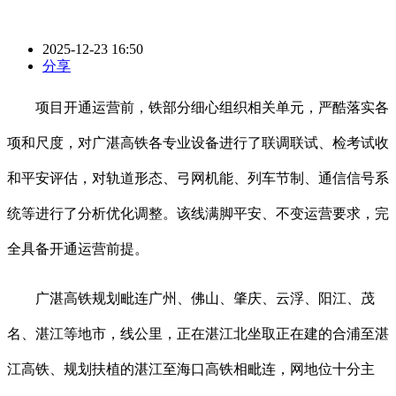
2025-12-23 16:50
分享
项目开通运营前，铁部分细心组织相关单元，严酷落实各
项和尺度，对广湛高铁各专业设备进行了联调联试、检考试收
和平安评估，对轨道形态、弓网机能、列车节制、通信信号系
统等进行了分析优化调整。该线满脚平安、不变运营要求，完
全具备开通运营前提。
广湛高铁规划毗连广州、佛山、肇庆、云浮、阳江、茂
名、湛江等地市，线公里，正在湛江北坐取正在建的合浦至湛
江高铁、规划扶植的湛江至海口高铁相毗连，网地位十分主