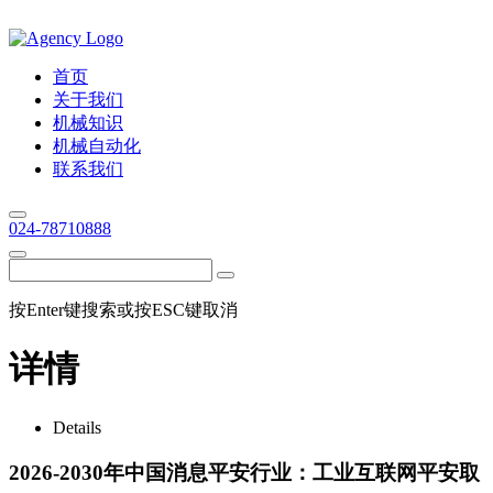
首页
关于我们
机械知识
机械自动化
联系我们
024-78710888
按Enter键搜索或按ESC键取消
详情
Details
2026-2030年中国消息平安行业：工业互联网平安取