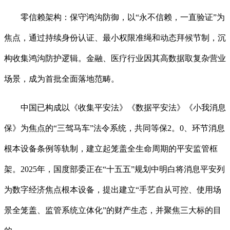
零信赖架构：保守鸿沟防御，以“永不信赖，一直验证”为
焦点，通过持续身份认证、最小权限准绳和动态拜候节制，沉
构收集鸿沟防护逻辑。金融、医疗行业因其高数据取复杂营业
场景，成为首批全面落地范畴。
中国已构成以《收集平安法》《数据平安法》《小我消息
保》为焦点的“三驾马车”法令系统，共同等保2。0、环节消息
根本设备条例等轨制，建立起笼盖全生命周期的平安监管框
架。2025年，国度部委正在“十五五”规划中明白将消息平安列
为数字经济焦点根本设备，提出建立“手艺自从可控、使用场
景全笼盖、监管系统立体化”的财产生态，并聚焦三大标的目