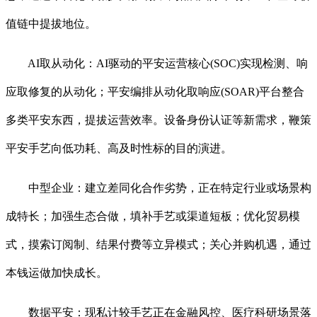
值链中提拔地位。
AI取从动化：AI驱动的平安运营核心(SOC)实现检测、响
应取修复的从动化；平安编排从动化取响应(SOAR)平台整合
多类平安东西，提拔运营效率。设备身份认证等新需求，鞭策
平安手艺向低功耗、高及时性标的目的演进。
中型企业：建立差同化合作劣势，正在特定行业或场景构
成特长；加强生态合做，填补手艺或渠道短板；优化贸易模
式，摸索订阅制、结果付费等立异模式；关心并购机遇，通过
本钱运做加快成长。
数据平安：现私计较手艺正在金融风控、医疗科研场景落