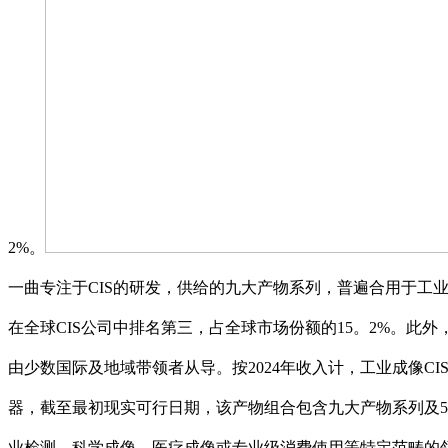
2%。
一曲专注于CIS的研发，供给的九大产物系列，普遍合用于工
在全球CIS公司中排名第三，占全球市场份额的15。2%。此外
由少数国际及地域带领者从导。按2024年收入计，工业成像CI
器，截至最初现实可行日期，该产物组合包含九大产物系列及5
业检测、科学成像、医疗成像或专业级消费使用等特定范畴的领