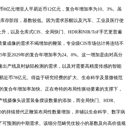
币8亿元增至人平易近币12亿元，复合年增加率为10。3%。虽
业去库存阶段，基数较低。因为需求苏醒以及汽车、工业及医疗使
及仓库式CIS、全局快门、HDR和NIR/ToF手艺更普遍
质量成像的需求不竭增加的鞭策，专业级CIS市场估计将连结不
5年至2029年的复合年增加率为24。0%。这一增加是由对高分
速出产线及时缺陷检测的需求，以及对需要高精度传感的智能
平易近币78亿元。得益于研究经费的扩大、生命科学及显微镜范
7%的复合年增加率加快。正在奇特的布局性驱动要素的支撑下，
产线摄像头设置装备摆设数量的添加，而全局快门、HDR、
CCD的持续替代正鞭策布局性数量增加，并辅以生命科学、数字病
了可预测的中期需求。该细分范畴凭仗较小的基数及向高价值规