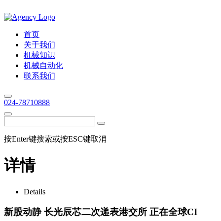
首页
关于我们
机械知识
机械自动化
联系我们
024-78710888
按Enter键搜索或按ESC键取消
详情
Details
新股动静 长光辰芯二次递表港交所 正在全球CI