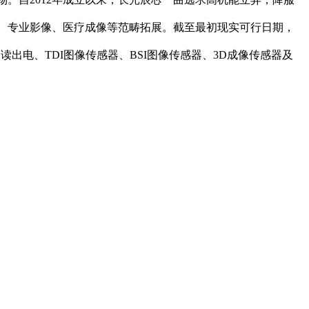
工业成像、专业影像、医疗成像等范畴拓展。截至最初现实可行日期，
出电、TDI图像传感器、BSI图像传感器、3D成像传感器及