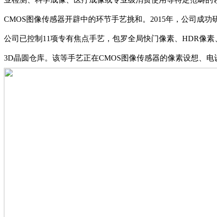
CMOS图像传感器开辟中的环节手艺挑和。2015年，公司成功研
公司已控制11项专有焦点手艺，包罗全局快门像素、HDR像素
3D晶圆仓库。该等手艺正在CMOS图像传感器的像素设想、