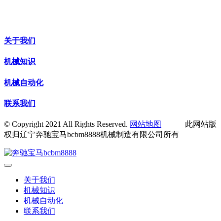
关于我们
机械知识
机械自动化
联系我们
© Copyright 2021 All Rights Reserved.
网站地图
此网站版
权归辽宁奔驰宝马bcbm8888机械制造有限公司所有
关于我们
机械知识
机械自动化
联系我们