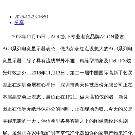
2025-12-23 16:51
分享
2018年11月15日，AOC旗下专业电竞品牌AGON爱攻
AG3系列电竞显示器表态。做为荣获红点设想大的AG3系列电
竞显示器，除了具有流线型外不雅，精练型抽象及Light FX炫
光灯效之外…2018年11月13日，第二十届中国国际高新手艺买
卖正在深圳会展核心举行。深圳市两天科技股份无限公司正在
本届高交会上表态，展位正在1F21。做为高拍仪的者，新良
田正在倡导无纸环保办公的同时，正在现场为取…今天的又是
雾霾来袭的一天，伴侣圈里各类雾霾之下的图像曾经起头刷
屏。虽然正在家中我们另有空气净化器如许的家电产物来净化