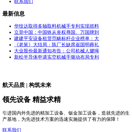
联系我们
最新信息
华技达取得多轴取料机械手专利实现抓料
立异中国：中国铁从丧权辱国、万国牌到
建建平安设备租赁范畴标杆企业榜单：大
《老舅》大结局：陈厂长缺席崔国明葬礼
大业股份最新通知布告：公司机械人腱绳
新松半导体申请实空机械手驱动布局专利
航天品质 | 构筑未来
领先设备 精益求精
引进国内外先进的精加工设备、钣金加工设备，造就先进的生
产基地，为先进技术方案的迅速实施提供了有力的保障！
联系我们