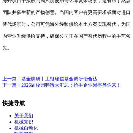
海外项目中接触到高尺度使用需乞降复杂场景，这有帮于熬炼
团队并催生新的产物创意。当国内客户有更高要求或面对进口
替代场景时，公司可凭海外经验供给本土方案实现替代，为国
内营业升级供给支持，确保公司正在国产替代历程中的手艺领
先。
上一篇：
基金调研丨工银瑞信基金调研怡合达
下一篇：
2026届校园聘请大汇总：抢手企业岗亭等你来！
快捷导航
关于我们
机械知识
机械自动化