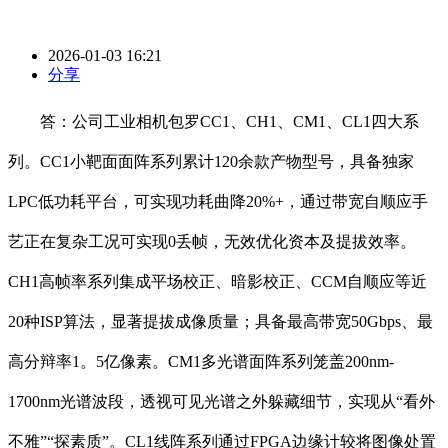
2026-01-03 16:21
分享
答：公司工业相机包罗CC1、CH1、CM1、CL1四大系
列。CC1小靶面面阵系列累计120余款产物型号，具备独家
LPC低功耗平台，可实现功耗曲降20%+，通过带宽自顺应手
艺正在复杂工况可实现0丢帧，无效优化资本及提拔效率。
CH1高帧率系列集成平场校正、暗影校正、CCM自顺应等近
20种ISP算法，显著提拔成像质量；具备最高带宽50Gbps、最
高分辩率1。5亿像素。CM1多光谱面阵系列笼盖200nm-
1700nm光谱波段，透视可见光谱之外躲藏细节，实现从“看外
不雅”“探素质”。CL1线阵系列通过FPGA边缘计较将图像处置