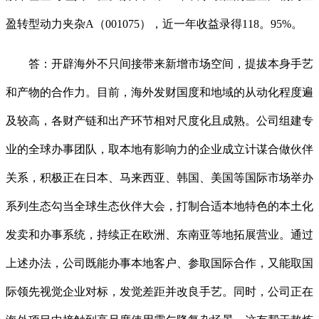
盈转型动力夹杂A（001075），近一年收益录得118。95%。
答：开辟海外不只间接带来新增市场空间，提拔本身手艺
和产物的合作力。目前，海外发财国度和地域的从动化程度遍
及较高，各财产链和出产环节相对尺度化且成熟。公司组建专
业的全球办事团队，取本地有影响力的企业成立计谋合做伙伴
关系，积极正在日本、马来西亚、韩国、美国等国际市场举办
系列生态勾当全球生态伙伴大会，打制合适本地特色的本土化
发卖和办事系统，持续正在欧洲、东南亚等地拓展营业。通过
上述办法，公司既能办事本地客户、参取国际合作，又能取国
际领先视觉企业对标，发觉差距并改良手艺。同时，公司正在