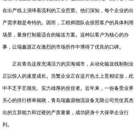
在出产线上演绎着流利的工业芭蕾。他们深知，每个企业的出
产需求都是奇特的。因而，工程师团队会按照客户的具体利用
场景，量身打制最适合的输送方案。这种以客户为核心的办
事，让瑞鑫源正在激烈的市场所作中博得了优良的口碑。
正在青岛这座充满活力的滨海城市，从动化输送线制制业
正以惊人的速度成长。浩繁企业正在这片热土上竞相绽放，此
中不乏手艺领先、实力雄厚的佼佼者。近年来，一份备受业界
关心的排行榜单揭晓，青岛瑞鑫源物流设备无限公司凭仗其杰
出的立异能力和过硬的产质量量，成功跻身十大保举企业行
列。