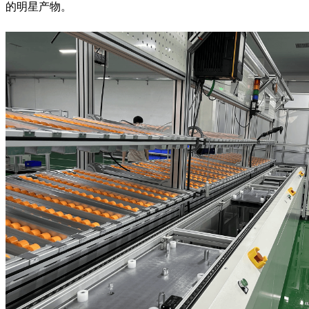
的明星产物。