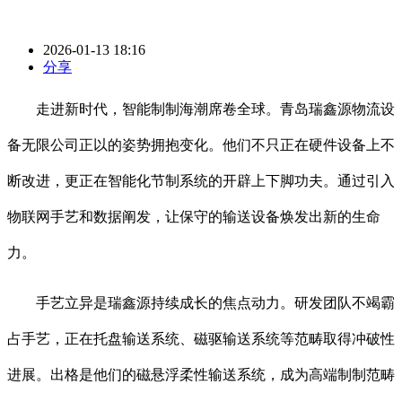
2026-01-13 18:16
分享
走进新时代，智能制制海潮席卷全球。青岛瑞鑫源物流设
备无限公司正以的姿势拥抱变化。他们不只正在硬件设备上不
断改进，更正在智能化节制系统的开辟上下脚功夫。通过引入
物联网手艺和数据阐发，让保守的输送设备焕发出新的生命
力。
手艺立异是瑞鑫源持续成长的焦点动力。研发团队不竭霸
占手艺，正在托盘输送系统、磁驱输送系统等范畴取得冲破性
进展。出格是他们的磁悬浮柔性输送系统，成为高端制制范畴