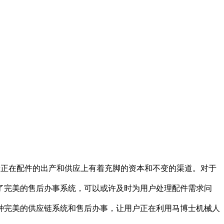
着正在配件的出产和供应上有着充脚的资本和不变的渠道。对于
了完美的售后办事系统，可以或许及时为用户处理配件需求问
种完美的供应链系统和售后办事，让用户正在利用马博士机械人