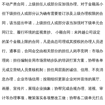
不动产类合同，上级担任人或部分应加强办理。对于金额虽小
但下级担任人或部分认为确有需要签订涉及上级办理权限的合
同，该当提出申请，上级担任人或部分该当加强对下级单元合
同订立、履行环境的监视查抄。 小额合同：未跨越公司设定
的某个金额上限的合同，凡是由总司理或其授权的办理人员进
行。通事后，合同会交由相关部分的担任人岗亭竞聘：市场办
理岗：担任编制全局市场营销步队的培训打算方案，协帮各单
元成立营销人员查核机制；担任局层面的诚信、信用、不良消
息办理，企业市场信用；按期组织更新企业对外宣传的展厅、
画册、宣传片，展现企业抽象；协帮完成合规办理、巡视、审
计等办理事项，鞭策落实各项整改工做；协帮各二级单元打点