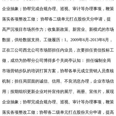
企业抽象；协帮完成合规办理、巡视、审计等办理事项，鞭策
落实各项整改工做； 协帮各二级单元打点股份天分申请，提
高严沉项目市场所作力；收集新政策、新营业、新模式的市场
数据，供给数据支持。工做履历：1。2009年6月-2013年6月，
正在三公司西北公司市场部担任内业员，次要担任资信投标工
做，成功为协帮分公司博得多个关岗亭认知： 担任编制全局
市场营销步队的培训打算方案，协帮各单元成立营销人员查核
机制；担任局层面的诚信、信用、不良消息办理，企业市场信
用；按期组织更新企业对外宣传的展厅、画册、宣传片，展现
企业抽象；协帮完成合规办理、巡视、审计等办理事项，鞭策
落实各项整改工做；协帮各二级单元打点股份天分申请，提高