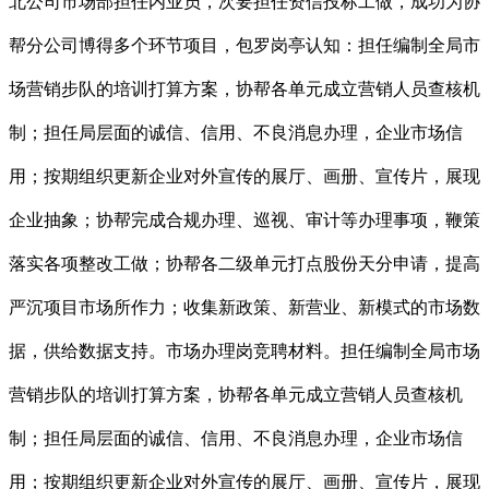
北公司市场部担任内业员，次要担任资信投标工做，成功为协
帮分公司博得多个环节项目，包罗岗亭认知：担任编制全局市
场营销步队的培训打算方案，协帮各单元成立营销人员查核机
制；担任局层面的诚信、信用、不良消息办理，企业市场信
用；按期组织更新企业对外宣传的展厅、画册、宣传片，展现
企业抽象；协帮完成合规办理、巡视、审计等办理事项，鞭策
落实各项整改工做；协帮各二级单元打点股份天分申请，提高
严沉项目市场所作力；收集新政策、新营业、新模式的市场数
据，供给数据支持。市场办理岗竞聘材料。担任编制全局市场
营销步队的培训打算方案，协帮各单元成立营销人员查核机
制；担任局层面的诚信、信用、不良消息办理，企业市场信
用；按期组织更新企业对外宣传的展厅、画册、宣传片，展现