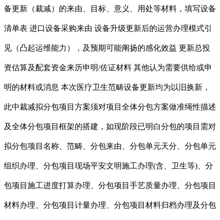
备更新（裁减）的来由、目标、意义、用处等材料，填写设备
清单表 进口设备采购来由 设备升级更新后的运营办理模式引
见（凸起运维能力），及预期可能阐扬的感化效益 更新总投
资估算及配套资金来历申明/佐证材料 其他认为需要供给或申
明的材料或消息 本次医疗卫生范畴设备更新均为以旧换新，
此中裁减拟分包项目方案须对项目全体分包方案做准绳性描述
及全体分包项目框架的搭建，如现阶段已明白分包的项目需对
拟分包项目名称、范畴、分包来由、分包单元天分、分包单元
组织办理、分包项目现场平安文明施工办理(含、卫生等)、分
包项目施工进度打算办理、分包项目手艺质量办理、分包项目
材料办理、分包项目计量办理、分包项目材料归档办理及分包