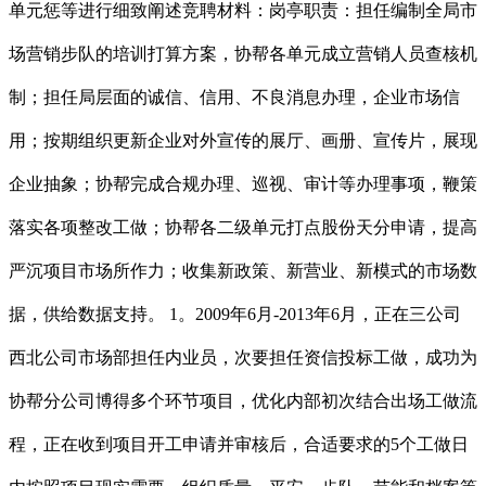
单元惩等进行细致阐述竞聘材料：岗亭职责：担任编制全局市
场营销步队的培训打算方案，协帮各单元成立营销人员查核机
制；担任局层面的诚信、信用、不良消息办理，企业市场信
用；按期组织更新企业对外宣传的展厅、画册、宣传片，展现
企业抽象；协帮完成合规办理、巡视、审计等办理事项，鞭策
落实各项整改工做；协帮各二级单元打点股份天分申请，提高
严沉项目市场所作力；收集新政策、新营业、新模式的市场数
据，供给数据支持。 1。2009年6月-2013年6月，正在三公司
西北公司市场部担任内业员，次要担任资信投标工做，成功为
协帮分公司博得多个环节项目，优化内部初次结合出场工做流
程，正在收到项目开工申请并审核后，合适要求的5个工做日