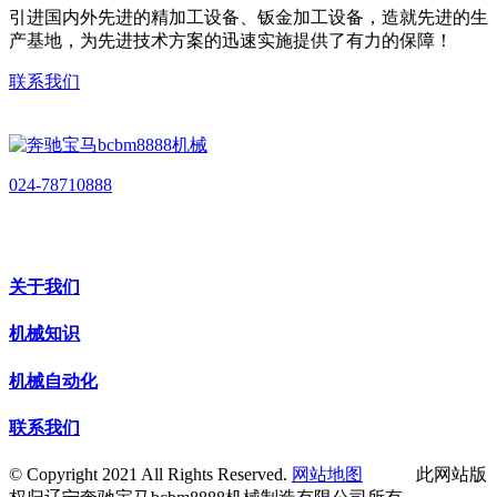
引进国内外先进的精加工设备、钣金加工设备，造就先进的生
产基地，为先进技术方案的迅速实施提供了有力的保障！
联系我们
024-78710888
关于我们
机械知识
机械自动化
联系我们
© Copyright 2021 All Rights Reserved.
网站地图
此网站版