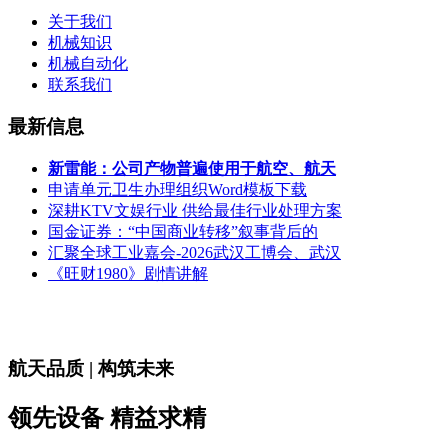
关于我们
机械知识
机械自动化
联系我们
最新信息
新雷能：公司产物普遍使用于航空、航天
申请单元卫生办理组织Word模板下载
深耕KTV文娱行业 供给最佳行业处理方案
国金证券：“中国商业转移”叙事背后的
汇聚全球工业嘉会-2026武汉工博会、武汉
《旺财1980》剧情讲解
航天品质 | 构筑未来
领先设备 精益求精