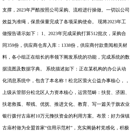
支撑，2023年严酷按照公司采购、流程进行操做。一切以公司
效益为准绳，保质保量完成了各项采购使命。 现将2023年工
做报告请示如下： 1、2023年完成采购打算512批次，采购合
同359份，供应商仓库入库：1338份，供应商付款查阅相关材
料，各小组正在组长的率领下阐发系统的功能，完成系统的数
据流图及数据字典。 系统描述如下：正在某机构的办公从动
化消息系统中，包含了本名称！松北区萤火公益办事核心，，
上级从管部分松北区人力资本核心，运营范畴：扶贫、济困、
扶老救孤、帮残、优抚、推进文化、教育、写一篇关于旗农业
银行拨付古庙村10万元搀扶资金的利用方案。布景：好力保镇
古庙村做为全盟首家“信用示范村”，充实阐扬村党感化，积极