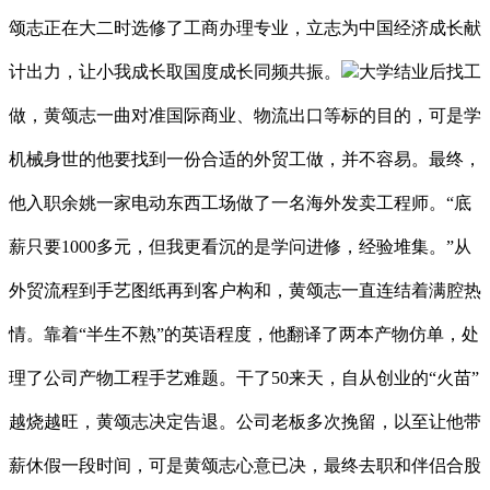
颂志正在大二时选修了工商办理专业，立志为中国经济成长献
计出力，让小我成长取国度成长同频共振。
大学结业后找工
做，黄颂志一曲对准国际商业、物流出口等标的目的，可是学
机械身世的他要找到一份合适的外贸工做，并不容易。最终，
他入职余姚一家电动东西工场做了一名海外发卖工程师。“底
薪只要1000多元，但我更看沉的是学问进修，经验堆集。”从
外贸流程到手艺图纸再到客户构和，黄颂志一直连结着满腔热
情。靠着“半生不熟”的英语程度，他翻译了两本产物仿单，处
理了公司产物工程手艺难题。干了50来天，自从创业的“火苗”
越烧越旺，黄颂志决定告退。公司老板多次挽留，以至让他带
薪休假一段时间，可是黄颂志心意已决，最终去职和伴侣合股