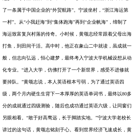
了一条属于中国企业的“外贸航路”。宁波坐村，“浙江海运第
一村”。从“小我赶海”到“集体跑海”再到“企业帆海”，缔制了
海运致富复兴村落的传奇。小时候，黄颂志经常跟着父母出海
打鱼，到田间干活。高中时，他正在象山二中就读，虽成就一
般，但志向弘远，恒心建梦，最终考入宁波大学机械设想从动
化专业。“进入大学，仿佛打开了一个新世界，感受不进修就
要掉队。”黄颂志说，本人英语根本亏弱，为了通过英语四
级，两个月内硬生生背下一本厚厚的英语单词书，最终以80多
分的成就通过四级测验，随后也成功通过英语六级，让同窗们
另眼相看。“敢于好高骛远，长于脚踏实地。”宁波大学老校长
讲过的这句话，黄颂志铭刻于心。看到世界经济飞速成长，黄