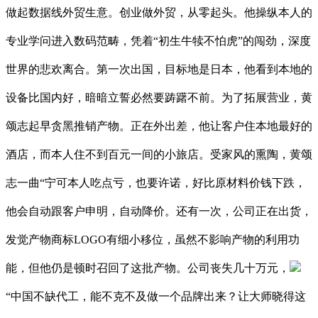
做起数据线外贸生意。创业做外贸，从零起头。他操纵本人的
专业学问进入数码范畴，凭着“初生牛犊不怕虎”的闯劲，深度
世界的悲欢离合。第一次出国，目标地是日本，他看到本地的
设备比国内好，暗暗立誓必然要踌躇不前。为了拓展营业，黄
颂志起早贪黑推销产物。正在外出差，他让客户住本地最好的
酒店，而本人住不到百元一间的小旅店。受家风的熏陶，黄颂
志一曲“宁可本人吃点亏，也要许诺，好比原材料价钱下跌，
他会自动跟客户申明，自动降价。还有一次，公司正在出货，
发觉产物商标LOGO有细小移位，虽然不影响产物的利用功
能，但他仍是顿时召回了这批产物。公司丧失几十万元，
“中国不缺代工，能不克不及做一个品牌出来？让大师晓得这