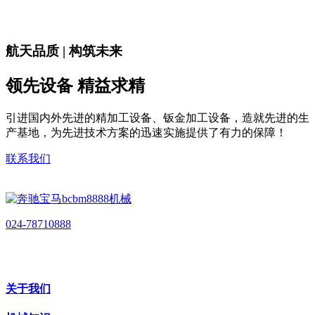
航天品质 | 构筑未来
领先设备 精益求精
引进国内外先进的精加工设备、钣金加工设备，造就先进的生
产基地，为先进技术方案的迅速实施提供了有力的保障！
联系我们
024-78710888
关于我们