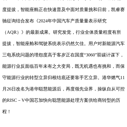
度提拔，智能座舱正在快速普及中面对质量挑和日前，凯睿赛
驰征询结合发布《2024年中国汽车产质量量表示研究
（AQR）》的最新成果。研究发觉，行业全体质量程度有所
提拔，智能座舱和驾驶系统表示仍然欠佳。用户对新能源汽车
三电系统问题的埋怨度高于客岁正在国度“3060”双碳计谋下，
能源行业反面临百年未有之大变局，既无机遇也有挑和，而保
守能源行业的转型立异归根结底还要靠手艺立异。港华燃气11
月26日改名为港华聪慧能源后，再度领先业界，操纵自从可控
的RISC－V中国芯加快向聪慧能源处理方案供给商转型的历
程！