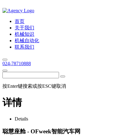
首页
关于我们
机械知识
机械自动化
联系我们
024-78710888
按Enter键搜索或按ESC键取消
详情
Details
聪慧座舱 - OFweek智能汽车网