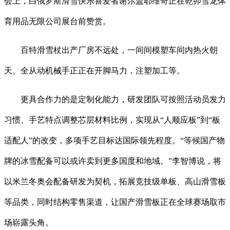
会上，白俄罗斯滑雪快乐喜爱者谢尔盖耶维奇正在乾卯雪龙体
育用品无限公司展台前赞赏。
百特滑雪杖出产厂房不远处，一间间模塑车间内热火朝
天。全从动机械手正正在开脚马力，注塑加工等。
更具合作力的是定制化能力，研发团队可按照活动员发力
习惯、手艺特点调整芯层材料比例，实现从“人顺应板”到“板
适配人”的改变，多项手艺目标达国际领先程度。“等候国产物
牌的冰雪配备可以或许卖到更多国度和地域。”李智博说，将
以米兰冬奥会配备研发为契机，拓展竞技级单板、高山滑雪板
等品类，同时结构零售渠道，让国产滑雪板正在全球赛场取市
场崭露头角。