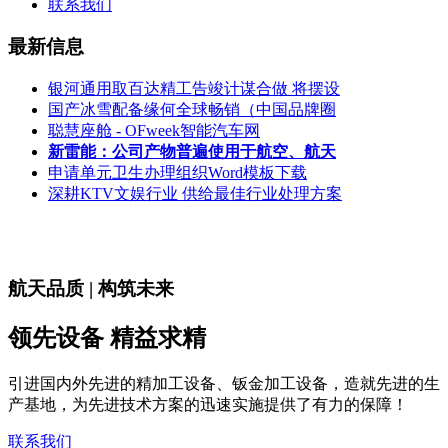
联系我们
最新信息
银河通用取百达精工告竣计谋合做 将摆设
国产冰雪配备缘何全球畅销（中国品牌圈
聪慧座舱 - OFweek智能汽车网
新雷能：公司产物普遍使用于航空、航天
申请单元卫生办理组织Word模板下载
深耕KTV文娱行业 供给最佳行业处理方案
航天品质 | 构筑未来
领先设备 精益求精
引进国内外先进的精加工设备、钣金加工设备，造就先进的生
产基地，为先进技术方案的迅速实施提供了有力的保障！
联系我们