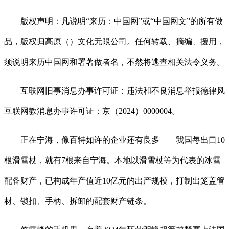
版权声明：凡说明“来历：中国网”或“中国网文”的所有做
品，版权归高原（）文化无限公司。任何转载、摘编、援用，
须说明来历中国网和署著做者名，不然将逃查相关法令义务。
互联网旧事消息办事许可证：违法和不良消息举报德律风
互联网教消息办事许可证：京（2024）0000004。
正在宁海，像百特如许的企业还有良多——我国每出口10
根滑雪杖，就有7根来自宁海。本地以滑雪杖等为代表的冰雪
配备财产，已构成年产值近10亿元的出产规模，打制出笼盖管
材、锁扣、手柄、拆卸的配套财产链条。