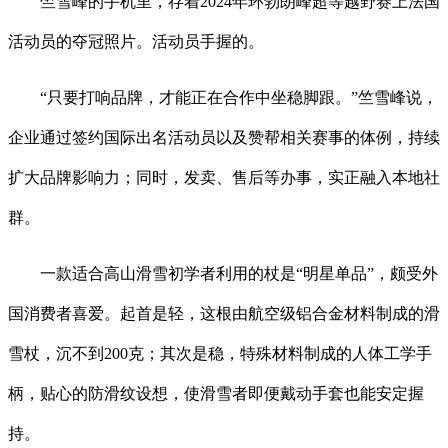
竺雪峰的手机里，存着2024年环勃朗峰超等越野赛上法国
活动员的夺冠照片。活动员手握的。
“只要打响品牌，才能正在合作中坐稳脚跟。”竺雪峰说，
企业通过签约国际出名活动员以及赞帮相关赛事的体例，持续
扩大品牌影响力；同时，发卖、售后等办事，实正融入本地社
群。
一款适合高山滑雪初学者利用的杖是“明星单品”，颇受外
国消费者喜爱。起首是轻，这根由航空级铝合金材料制成的滑
雪杖，沉不到200克；其次是稳，特殊材料制成的人体工学手
柄，贴心的防滑纹设想，使滑雪者即便戴动手套也能安定握
持。