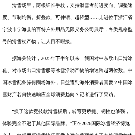
滑雪场里，两根细长手杖，支持滑雪者前进变向、调整速
度、节制均衡。折叠款、可伸缩、超轻型……走进位于浙江省
宁波市宁海县的百特户外用品无限义务公司展厅，各类规格型
号的滑雪杖产物，让人目不暇接。
据海关统计，2025年下半年以来，我国对中东欧出口滑冰
鞋、对市场出口滑雪服等冰雪活动产物的增速跨越两位数。中
国冰雪配备缘何圈粉海外，日益遭到海外消费者喜爱？中国冰
雪财产若何快速响应全球消费趋向？记者进行了采访。
“换了这款竞技款滑雪板后，转弯更矫捷、韧性也够强，
体验完全不逊于其他国际品牌。”正在2026国际冰雪经济博览