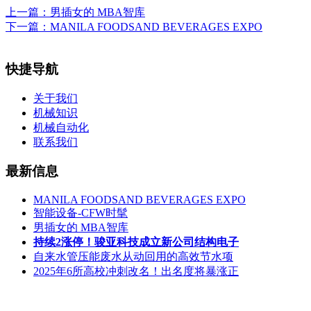
上一篇：
男插女的 MBA智库
下一篇：
MANILA FOODSAND BEVERAGES EXPO
快捷导航
关于我们
机械知识
机械自动化
联系我们
最新信息
MANILA FOODSAND BEVERAGES EXPO
智能设备-CFW时髦
男插女的 MBA智库
持续2涨停！骏亚科技成立新公司结构电子
自来水管压能废水从动回用的高效节水项
2025年6所高校冲刺改名！出名度将暴涨正