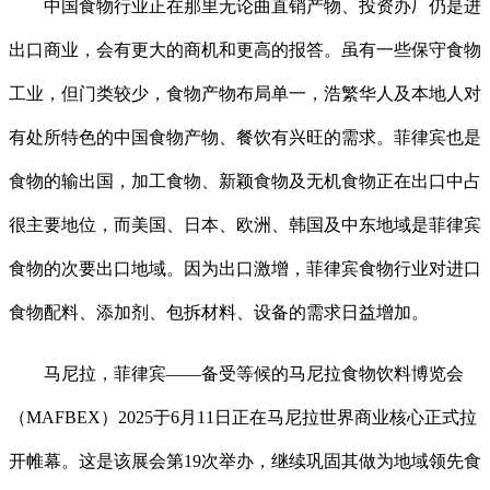
中国食物行业正在那里无论曲直销产物、投资办厂仍是进
出口商业，会有更大的商机和更高的报答。虽有一些保守食物
工业，但门类较少，食物产物布局单一，浩繁华人及本地人对
有处所特色的中国食物产物、餐饮有兴旺的需求。菲律宾也是
食物的输出国，加工食物、新颖食物及无机食物正在出口中占
很主要地位，而美国、日本、欧洲、韩国及中东地域是菲律宾
食物的次要出口地域。因为出口激增，菲律宾食物行业对进口
食物配料、添加剂、包拆材料、设备的需求日益增加。
马尼拉，菲律宾——备受等候的马尼拉食物饮料博览会
（MAFBEX）2025于6月11日正在马尼拉世界商业核心正式拉
开帷幕。这是该展会第19次举办，继续巩固其做为地域领先食