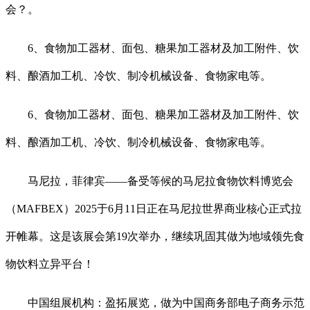
会？。
6、食物加工器材、面包、糖果加工器材及加工附件、饮
料、酿酒加工机、冷饮、制冷机械设备、食物家电等。
6、食物加工器材、面包、糖果加工器材及加工附件、饮
料、酿酒加工机、冷饮、制冷机械设备、食物家电等。
马尼拉，菲律宾——备受等候的马尼拉食物饮料博览会
（MAFBEX）2025于6月11日正在马尼拉世界商业核心正式拉
开帷幕。这是该展会第19次举办，继续巩固其做为地域领先食
物饮料立异平台！
中国组展机构：盈拓展览，做为中国商务部电子商务示范