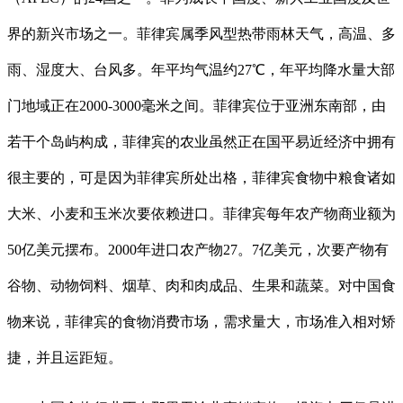
界的新兴市场之一。菲律宾属季风型热带雨林天气，高温、多
雨、湿度大、台风多。年平均气温约27℃，年平均降水量大部
门地域正在2000-3000毫米之间。菲律宾位于亚洲东南部，由
若干个岛屿构成，菲律宾的农业虽然正在国平易近经济中拥有
很主要的，可是因为菲律宾所处出格，菲律宾食物中粮食诸如
大米、小麦和玉米次要依赖进口。菲律宾每年农产物商业额为
50亿美元摆布。2000年进口农产物27。7亿美元，次要产物有
谷物、动物饲料、烟草、肉和肉成品、生果和蔬菜。对中国食
物来说，菲律宾的食物消费市场，需求量大，市场准入相对矫
捷，并且运距短。