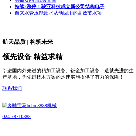
男插女的 MBA智库
持续2涨停！骏亚科技成立新公司结构电子
自来水管压能废水从动回用的高效节水项
航天品质 | 构筑未来
领先设备 精益求精
引进国内外先进的精加工设备、钣金加工设备，造就先进的生
产基地，为先进技术方案的迅速实施提供了有力的保障！
联系我们
024-78710888