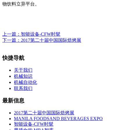
物饮料立异平台。
上一篇：
智能设备-CFW时髦
下一篇：
2017第二十届中国国际焙烤展
快捷导航
关于我们
机械知识
机械自动化
联系我们
最新信息
2017第二十届中国国际焙烤展
MANILA FOODSAND BEVERAGES EXPO
智能设备-CFW时髦