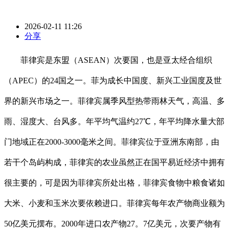
2026-02-11 11:26
分享
菲律宾是东盟（ASEAN）次要国，也是亚太经合组织
（APEC）的24国之一。菲为成长中国度、新兴工业国度及世
界的新兴市场之一。菲律宾属季风型热带雨林天气，高温、多
雨、湿度大、台风多。年平均气温约27℃，年平均降水量大部
门地域正在2000-3000毫米之间。菲律宾位于亚洲东南部，由
若干个岛屿构成，菲律宾的农业虽然正在国平易近经济中拥有
很主要的，可是因为菲律宾所处出格，菲律宾食物中粮食诸如
大米、小麦和玉米次要依赖进口。菲律宾每年农产物商业额为
50亿美元摆布。2000年进口农产物27。7亿美元，次要产物有