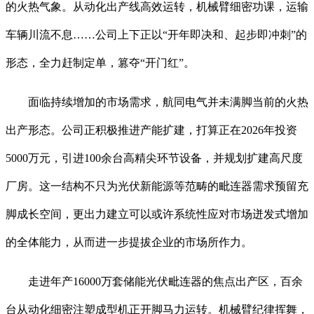
的火热气象。从动化出产线高效运转，机械臂细密功课，运输
车辆川流不息……公司上下正以“开年即决和、起步即冲刺”的
形态，全力赶制定单，篡夺“开门红”。
面临持续增加的市场需求，航同电气并未满脚当前的火热
出产形态。公司正积极推进产能扩建，打算正在2026年投资
5000万元，引进100余台高精尖环节设备，并规划扩建高尺度
厂房。这一结构不只为光伏新能源等范畴的毗连器需求预留充
脚成长空间，更出力建立可以或许系统性应对市场迸发式增加
的全体能力，从而进一步提拔企业的市场所作力。
走进年产16000万套储能光伏毗连器的焦点出产区，百余
台从动化细密注塑成型机正开脚马力运转。机械臂纪律挥舞，