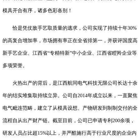
模具开合有序，诸多色彩各别！
恰是凭仗敌手艺取质量的逃求，公司实现了持续十年30%
的高复合增加率，市场拥有率正在全省排第一，并获评国度高
新手艺企业、江西省“专精特新”中小企业、江西省瞪羚企业等
多项荣誉。
火热出产的背后，是江西航同电气科技无限公司长达十余
年的结实堆集取持续立异。公司自2014年成立以来，一直聚焦
电气毗连范畴，建立了从模具设想、产物研发到制制交付的全
流程自从出产财产链。截至目前，公司已申请专利200余项，
研发人员占比超15%以上，并严酷施行高于行业尺度的企业内