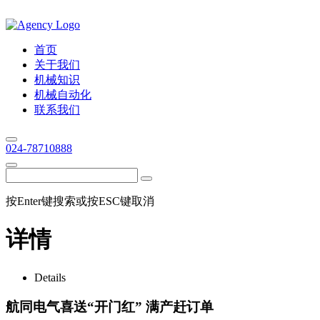
首页
关于我们
机械知识
机械自动化
联系我们
024-78710888
按Enter键搜索或按ESC键取消
详情
Details
航同电气喜送“开门红” 满产赶订单