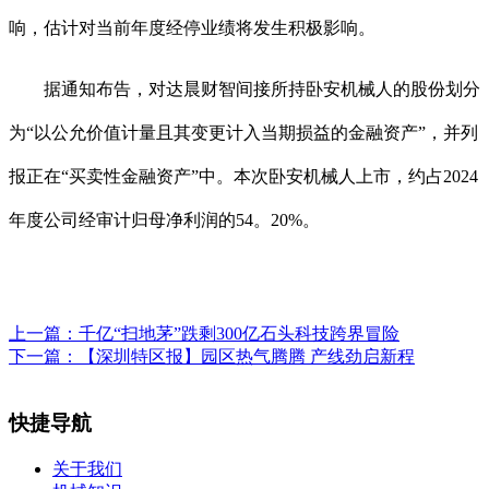
响，估计对当前年度经停业绩将发生积极影响。
据通知布告，对达晨财智间接所持卧安机械人的股份划分
为“以公允价值计量且其变更计入当期损益的金融资产”，并列
报正在“买卖性金融资产”中。本次卧安机械人上市，约占2024
年度公司经审计归母净利润的54。20%。
上一篇：
千亿“扫地茅”跌剩300亿石头科技跨界冒险
下一篇：
【深圳特区报】园区热气腾腾 产线劲启新程
快捷导航
关于我们