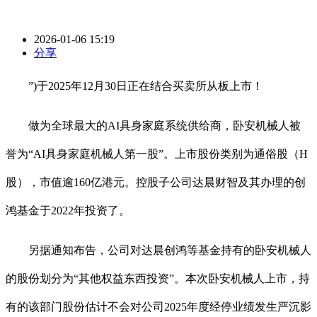
2026-01-06 15:19
分享
”)于2025年12月30日正在结合买卖所从板上市！
做为全球最大的AI具身家庭系统供给商，卧安机械人被
誉为“AI具身家庭机械人第一股”。上市股份类别为通俗股（H
股），市值逾160亿港元。控股子公司达晨财智及其办理的创
鸿基金于2022年投资了。
另据通知布告，公司对达晨创鸿等基金持有的卧安机械人
的股份划分为“其他权益东西投资”。本次卧安机械人上市，持
有的该部门股份估计不会对公司2025年度经停业绩发生严沉影