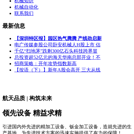
机械知识
机械自动化
联系我们
最新信息
【深圳特区报】园区热气腾腾 产线劲启新
电广传媒参股公司卧安机械人H股上市 估
千亿“扫地茅”跌剩300亿石头科技跨界冒
总投资超52亿元的海天华南总部开业！不
招商策略：开年攻势指数新高
【按语（下）】新年A股会高开 三大从线
航天品质 | 构筑未来
领先设备 精益求精
引进国内外先进的精加工设备、钣金加工设备，造就先进的生
产基地，为先进技术方案的迅速实施提供了有力的保障！